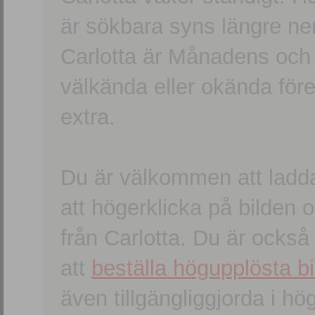
är sökbara syns längre ner
Carlotta är Månadens och
välkända eller okända förem
extra.
Du är välkommen att ladd
att högerklicka på bilden oc
från Carlotta. Du är ocks
att
beställa högupplösta bi
även tillgängliggjorda i h