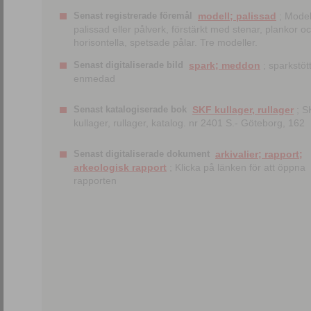
Senast registrerade föremål
modell; palissad
; Model
palissad eller pålverk, förstärkt med stenar, plankor o
horisontella, spetsade pålar. Tre modeller.
Senast digitaliserade bild
spark; meddon
; sparkstött
enmedad
Senast katalogiserade bok
SKF kullager, rullager
; S
kullager, rullager, katalog. nr 2401 S.- Göteborg, 162
Senast digitaliserade dokument
arkivalier; rapport;
arkeologisk rapport
; Klicka på länken för att öppna
rapporten