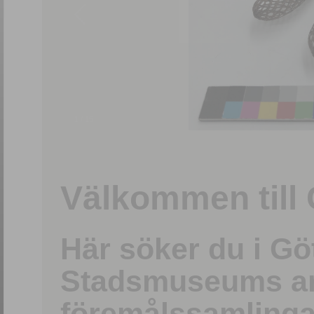
1
/
15
Välkommen till 
Här söker du i G
Stadsmuseums ark
föremålssamlinga