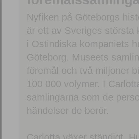
Nyfiken på Göteborgs hi
är ett av Sveriges största
i Ostindiska kompaniets 
Göteborg. Museets samling
föremål och två miljoner b
100 000 volymer. I Carlott
samlingarna som de persone
händelser de berör.
Carlotta växer ständigt. H