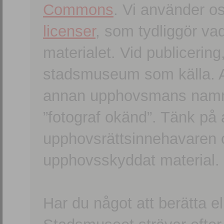
Commons
. Vi använder o
licenser
, som tydliggör va
materialet. Vid publicerin
stadsmuseum som källa. An
annan upphovsmans namn o
”fotograf okänd”. Tänk på a
upphovsrättsinnehavaren 
upphovsskyddat material.
Har du något att berätta e