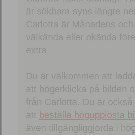
är sökbara syns längre ner
Carlotta är Månadens och
välkända eller okända förem
extra.
Du är välkommen att ladd
att högerklicka på bilden oc
från Carlotta. Du är ocks
att
beställa högupplösta bi
även tillgängliggjorda i h