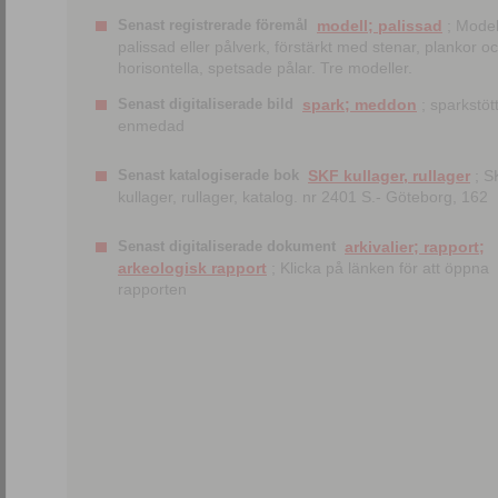
Senast registrerade föremål
modell; palissad
; Model
palissad eller pålverk, förstärkt med stenar, plankor o
horisontella, spetsade pålar. Tre modeller.
Senast digitaliserade bild
spark; meddon
; sparkstött
enmedad
Senast katalogiserade bok
SKF kullager, rullager
; S
kullager, rullager, katalog. nr 2401 S.- Göteborg, 162
Senast digitaliserade dokument
arkivalier; rapport;
arkeologisk rapport
; Klicka på länken för att öppna
rapporten