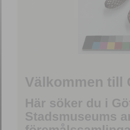
1
/
15
Välkommen till 
Här söker du i G
Stadsmuseums ark
föremålssamlinga