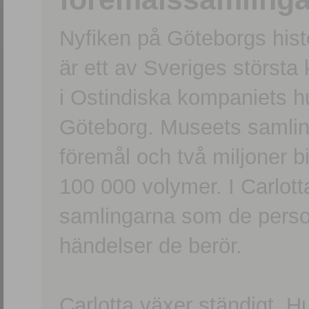
Nyfiken på Göteborgs hi
är ett av Sveriges största
i Ostindiska kompaniets 
Göteborg. Museets samling
föremål och två miljoner b
100 000 volymer. I Carlott
samlingarna som de persone
händelser de berör.
Carlotta växer ständigt. H