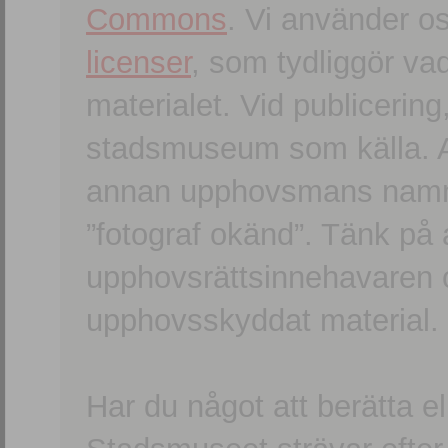
Commons
. Vi använder o
licenser
, som tydliggör va
materialet. Vid publicerin
stadsmuseum som källa. An
annan upphovsmans namn o
”fotograf okänd”. Tänk på a
upphovsrättsinnehavaren 
upphovsskyddat material.
Har du något att berätta e