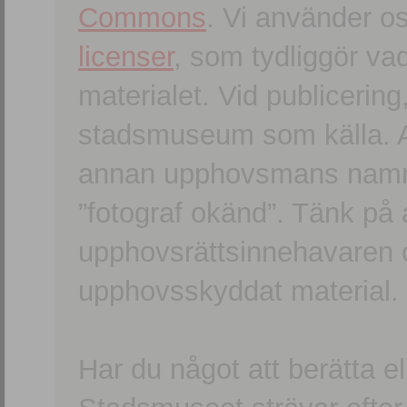
Commons
. Vi använder o
licenser
, som tydliggör va
materialet. Vid publicerin
stadsmuseum som källa. An
annan upphovsmans namn o
”fotograf okänd”. Tänk på a
upphovsrättsinnehavaren 
upphovsskyddat material.
Har du något att berätta e