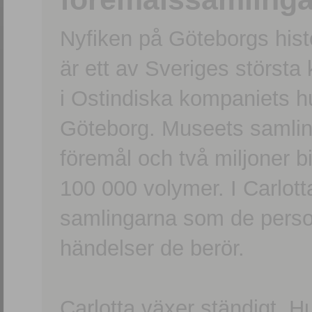
Nyfiken på Göteborgs hi
är ett av Sveriges största
i Ostindiska kompaniets 
Göteborg. Museets samling
föremål och två miljoner b
100 000 volymer. I Carlott
samlingarna som de persone
händelser de berör.
Carlotta växer ständigt. H