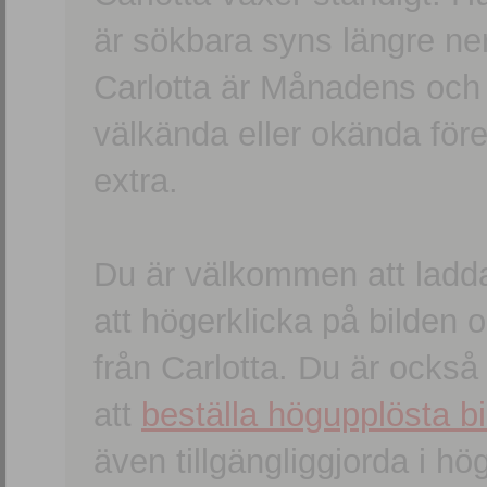
är sökbara syns längre ner
Carlotta är Månadens och
välkända eller okända förem
extra.
Du är välkommen att ladd
att högerklicka på bilden oc
från Carlotta. Du är ocks
att
beställa högupplösta bi
även tillgängliggjorda i h