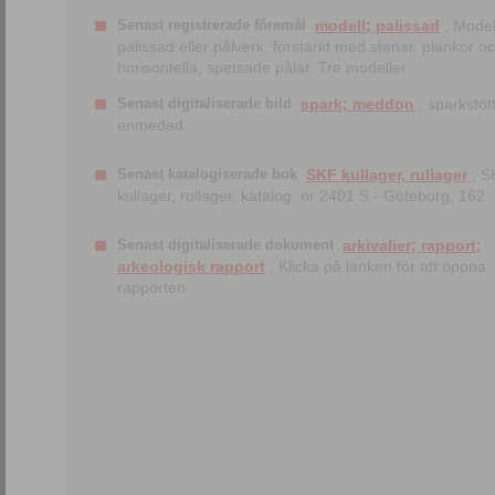
Senast registrerade föremål
modell; palissad
; Model
palissad eller pålverk, förstärkt med stenar, plankor o
horisontella, spetsade pålar. Tre modeller.
Senast digitaliserade bild
spark; meddon
; sparkstött
enmedad
Senast katalogiserade bok
SKF kullager, rullager
; S
kullager, rullager, katalog. nr 2401 S.- Göteborg, 162
Senast digitaliserade dokument
arkivalier; rapport;
arkeologisk rapport
; Klicka på länken för att öppna
rapporten