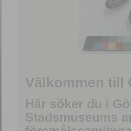
1
/
15
Välkommen till 
Här söker du i G
Stadsmuseums ark
föremålssamlinga