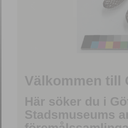
1
/
15
Välkommen till 
Här söker du i G
Stadsmuseums ark
föremålssamlinga