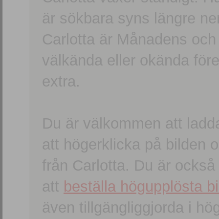
är sökbara syns längre ner
Carlotta är Månadens och
välkända eller okända förem
extra.
Du är välkommen att ladd
att högerklicka på bilden oc
från Carlotta. Du är ocks
att
beställa högupplösta bi
även tillgängliggjorda i h