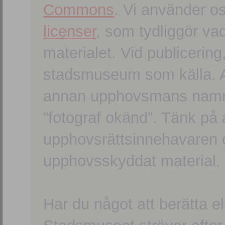
Commons
. Vi använder o
licenser
, som tydliggör va
materialet. Vid publicerin
stadsmuseum som källa. An
annan upphovsmans namn o
”fotograf okänd”. Tänk på a
upphovsrättsinnehavaren 
upphovsskyddat material.
Har du något att berätta e