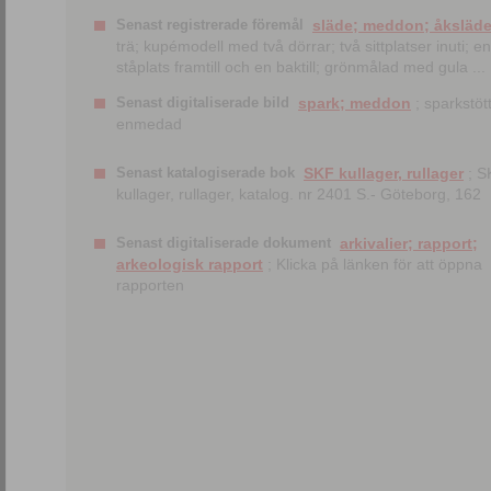
Senast registrerade föremål
släde; meddon; åksläd
trä; kupémodell med två dörrar; två sittplatser inuti; en
ståplats framtill och en baktill; grönmålad med gula ...
Senast digitaliserade bild
spark; meddon
; sparkstött
enmedad
Senast katalogiserade bok
SKF kullager, rullager
; S
kullager, rullager, katalog. nr 2401 S.- Göteborg, 162
Senast digitaliserade dokument
arkivalier; rapport;
arkeologisk rapport
; Klicka på länken för att öppna
rapporten