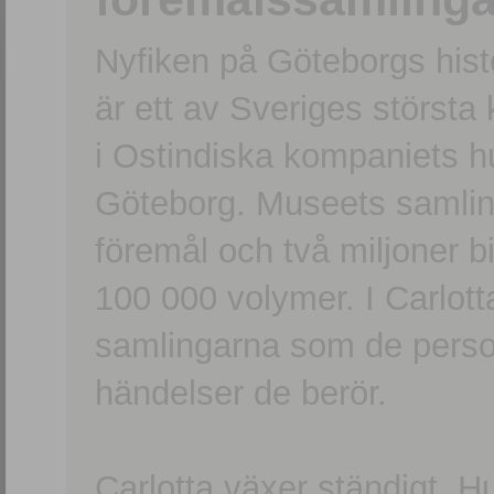
Nyfiken på Göteborgs hi
är ett av Sveriges största
i Ostindiska kompaniets 
Göteborg. Museets samling
föremål och två miljoner b
100 000 volymer. I Carlott
samlingarna som de persone
händelser de berör.
Carlotta växer ständigt. H