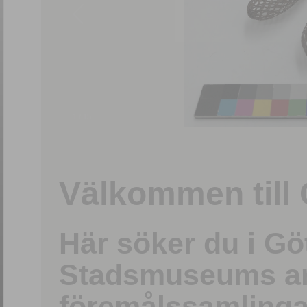
1
/
15
Välkommen till 
Här söker du i G
Stadsmuseums ark
föremålssamlinga