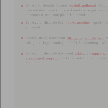
Senast registrerade föremål
modell; palissad
; Model
palissad eller pålverk, förstärkt med stenar, plankor o
horisontella, spetsade pålar. Tre modeller.
Senast digitaliserade bild
spark; meddon
; sparkstött
enmedad
Senast katalogiserade bok
SKF kullager, rullager
; S
kullager, rullager, katalog. nr 2401 S.- Göteborg, 162
Senast digitaliserade dokument
arkivalier; rapport;
arkeologisk rapport
; Klicka på länken för att öppna
rapporten