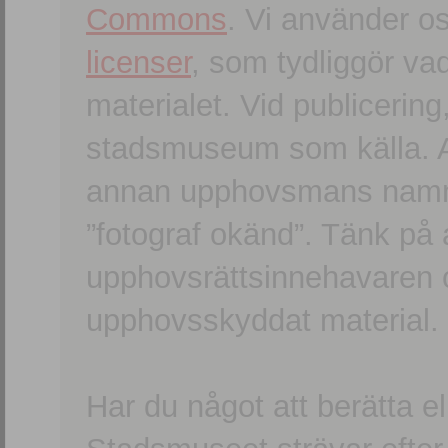
Commons
. Vi använder o
licenser
, som tydliggör va
materialet. Vid publicerin
stadsmuseum som källa. An
annan upphovsmans namn o
”fotograf okänd”. Tänk på a
upphovsrättsinnehavaren 
upphovsskyddat material.
Har du något att berätta e