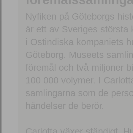
Nyfiken på Göteborgs hi
är ett av Sveriges största
i Ostindiska kompaniets 
Göteborg. Museets samling
föremål och två miljoner b
100 000 volymer. I Carlott
samlingarna som de persone
händelser de berör.
Carlotta växer ständigt. H