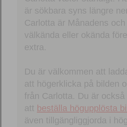
är sökbara syns längre ner
Carlotta är Månadens och
välkända eller okända förem
extra.
Du är välkommen att ladd
att högerklicka på bilden oc
från Carlotta. Du är ocks
att
beställa högupplösta bi
även tillgängliggjorda i h