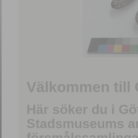
1
/
15
Välkommen till 
Här söker du i G
Stadsmuseums ark
föremålssamlinga