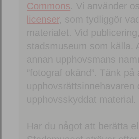
Commons
. Vi använder o
licenser
, som tydliggör va
materialet. Vid publicerin
stadsmuseum som källa. An
annan upphovsmans namn o
”fotograf okänd”. Tänk på a
upphovsrättsinnehavaren 
upphovsskyddat material.
Har du något att berätta e