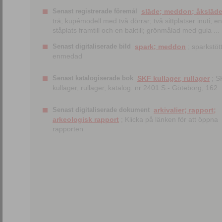
Senast registrerade föremål
släde; meddon; åksläd
trä; kupémodell med två dörrar; två sittplatser inuti; en
ståplats framtill och en baktill; grönmålad med gula ...
Senast digitaliserade bild
spark; meddon
; sparkstött
enmedad
Senast katalogiserade bok
SKF kullager, rullager
; S
kullager, rullager, katalog. nr 2401 S.- Göteborg, 162
Senast digitaliserade dokument
arkivalier; rapport;
arkeologisk rapport
; Klicka på länken för att öppna
rapporten