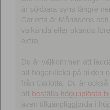
är sökbara syns längre ner
Carlotta är Månadens och
välkända eller okända förem
extra.
Du är välkommen att ladd
att högerklicka på bilden oc
från Carlotta. Du är ocks
att
beställa högupplösta bi
även tillgängliggjorda i h