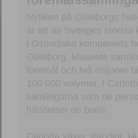
Nyfiken på Göteborgs hi
är ett av Sveriges största
i Ostindiska kompaniets 
Göteborg. Museets samling
föremål och två miljoner b
100 000 volymer. I Carlott
samlingarna som de persone
händelser de berör.
Carlotta växer ständigt. H