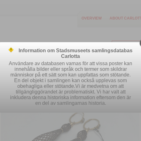
OVERVIEW
ABOUT CARLOT
Information om Stadsmuseets samlingsdatabas
Carlotta
Användare av databasen varnas för att vissa poster kan
innehålla bilder eller språk och termer som skildrar
människor på ett sätt som kan uppfattas som stötande.
Easy search
Advanced search
S
En del objekt i samlingen kan också upplevas som
obehagliga eller stötande.Vi är medvetna om att
tillgängliggörandet är problematiskt. Vi har valt att
inkludera denna historiska information eftersom den är
en del av samlingarnas historia.