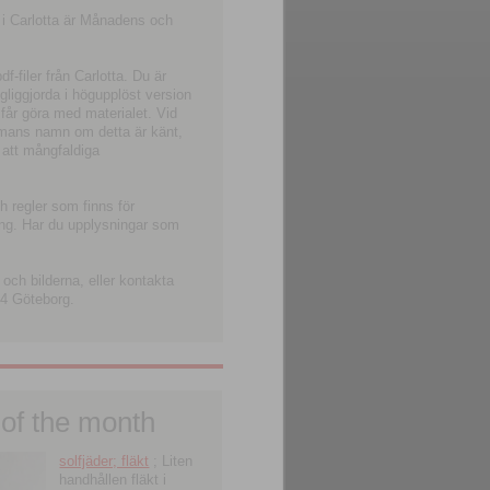
 i Carlotta är Månadens och
-filer från Carlotta. Du är
ngliggjorda i högupplöst version
 får göra med materialet. Vid
smans namn om detta är känt,
 att mångfaldiga
h regler som finns för
ning. Har du upplysningar som
och bilderna, eller kontakta
4 Göteborg.
 of the month
solfjäder; fläkt
; Liten
handhållen fläkt i