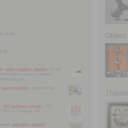
Object
ns
79 545.
2 387.
ål
släde; meddon; åksläde
; Av trä;
vå sittplatser inuti; en ståplats
nmålad med gula ...
spark; meddon
; sparkstötting,
Theme 
k
SKF kullager, rullager
; SKF
 nr 2401 S.- Göteborg, 162
kument
arkivalier; rapport;