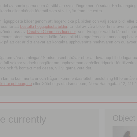
tor del av samlingarna som är sökbara syns längre ner på sidan. En bra ingång
ända eller okända föremål som vi vill lyfta fram lite extra.
ågupplösta bilder genom att högerklicka på bilden och välj spara bild, eller pdf
oss för att
beställa högupplösta bilder
. En del av våra bilder finns även tillgä
använder oss av
Creative Commons licenser
, som tydliggör vad du får och inte
öteborgs stadsmuseum som källa. Ange alltid fotografens eller annan upphov
änk på att det är ditt ansvar att kontakta upphovsrättsinnehavaren om du avser
fråga om våra samlingar? Stadsmuseet strävar efter att leva upp till de lagar oc
iga fall saknar vi dock uppgifter om upphovsman och/eller tidpunkt för tillverk
nge och få kontakt med dessa, vill vi gärna veta det.
an lämna kommentarer och frågor i kommentarsfältet i anslutning till föremålen 
ltur.goteborg.se
eller Göteborgs stadsmuseum, Norra Hamngatan 12, 411 1
e currently
Object