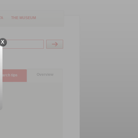
TA
THE MUSEUM
X
Overview
earch tips