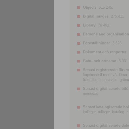
Objects
516 245.
Digital images
275 411.
Library
76 491.
Persons and organisatio
Föreställningar
3 693.
Dokument och rapporter
Gatu- och ortnamn
8 031.
Senast registrerade förem
kupémodell med två dörrar; t
framtill och en baktill; grö
Senast digitaliserade bild
enmedad
Senast katalogiserade bo
kullager, rullager, katalog.
Senast digitaliserade do