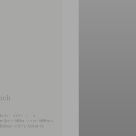
 och
beläget i Ostindiska
joner bilder och ett bibliotek
llningar och händelser de