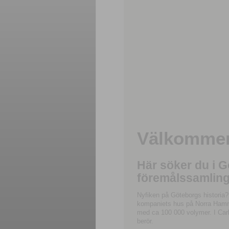
Välkommen 
Här söker du i 
föremålssamling
Nyfiken på Göteborgs historia?
kompaniets hus på Norra Hamnga
med ca 100 000 volymer. I Carl
berör.