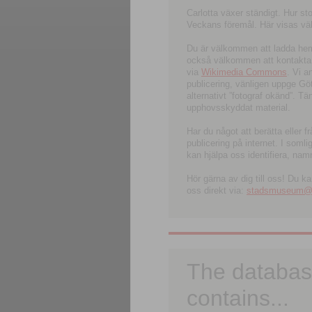
Carlotta växer ständigt. Hur s
Veckans föremål. Här visas välk
Du är välkommen att ladda hem l
också välkommen att kontakta 
via
Wikimedia Commons
. Vi 
publicering, vänligen uppge G
alternativt ”fotograf okänd”. T
upphovsskyddat material.
Har du något att berätta eller 
publicering på internet. I soml
kan hjälpa oss identifiera, nam
Hör gärna av dig till oss! Du k
oss direkt via:
stadsmuseum@ku
The databas
contains...