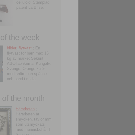
celluloid. Stämplad
patent La Brise.
 of the week
bilder; flytväst
; En
flytväst för barn max 15
kg av märket Sekurit,
ABC-fabrikerna, Kungälv,
Sverige. Orange kulör
med snöre och spänne
och band i midja.
of the month
Hårarbeten
;
Hårarbeten är
smycken, tavlor mm
som utsmyckats
med människohår. I
Sverige, har