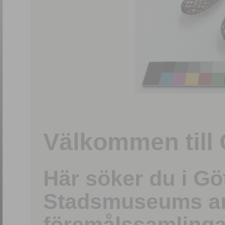
1
/
15
Välkommen till 
Här söker du i G
Stadsmuseums ark
föremålssamlinga