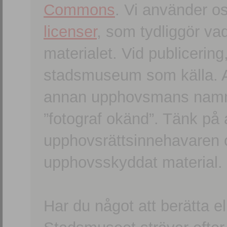
Commons
. Vi använder o
licenser
, som tydliggör va
materialet. Vid publicerin
stadsmuseum som källa. An
annan upphovsmans namn o
”fotograf okänd”. Tänk på a
upphovsrättsinnehavaren 
upphovsskyddat material.
Har du något att berätta e