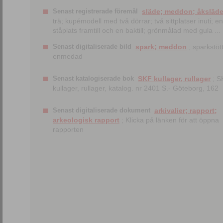
Senast registrerade föremål
släde; meddon; åksläd
trä; kupémodell med två dörrar; två sittplatser inuti; en
ståplats framtill och en baktill; grönmålad med gula ...
Senast digitaliserade bild
spark; meddon
; sparkstött
enmedad
Senast katalogiserade bok
SKF kullager, rullager
; S
kullager, rullager, katalog. nr 2401 S.- Göteborg, 162
Senast digitaliserade dokument
arkivalier; rapport;
arkeologisk rapport
; Klicka på länken för att öppna
rapporten