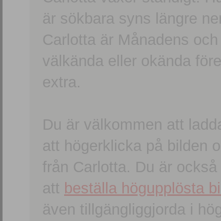
är sökbara syns längre ner
Carlotta är Månadens och
välkända eller okända förem
extra.
Du är välkommen att ladd
att högerklicka på bilden oc
från Carlotta. Du är ocks
att
beställa högupplösta bi
även tillgängliggjorda i h