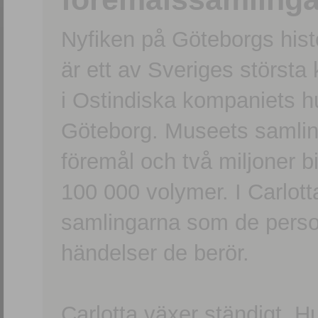
Nyfiken på Göteborgs hi
är ett av Sveriges största
i Ostindiska kompaniets 
Göteborg. Museets samling
föremål och två miljoner b
100 000 volymer. I Carlott
samlingarna som de persone
händelser de berör.
Carlotta växer ständigt. H