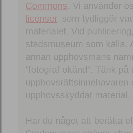
Commons
. Vi använder o
licenser
, som tydliggör va
materialet. Vid publicerin
stadsmuseum som källa. An
annan upphovsmans namn o
”fotograf okänd”. Tänk på a
upphovsrättsinnehavaren 
upphovsskyddat material.
Har du något att berätta e