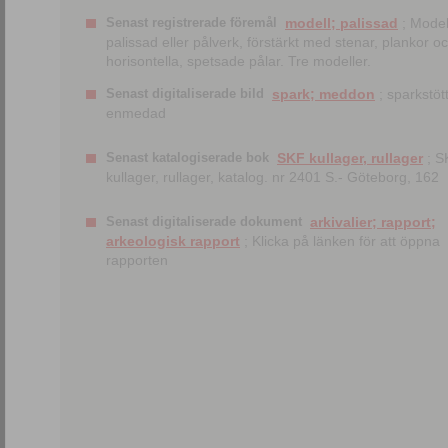
Senast registrerade föremål
modell; palissad
; Model
palissad eller pålverk, förstärkt med stenar, plankor o
horisontella, spetsade pålar. Tre modeller.
Senast digitaliserade bild
spark; meddon
; sparkstött
enmedad
Senast katalogiserade bok
SKF kullager, rullager
; S
kullager, rullager, katalog. nr 2401 S.- Göteborg, 162
Senast digitaliserade dokument
arkivalier; rapport;
arkeologisk rapport
; Klicka på länken för att öppna
rapporten