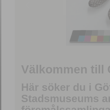
1
/
15
Välkommen till 
Här söker du i G
Stadsmuseums ark
föremålssamlinga