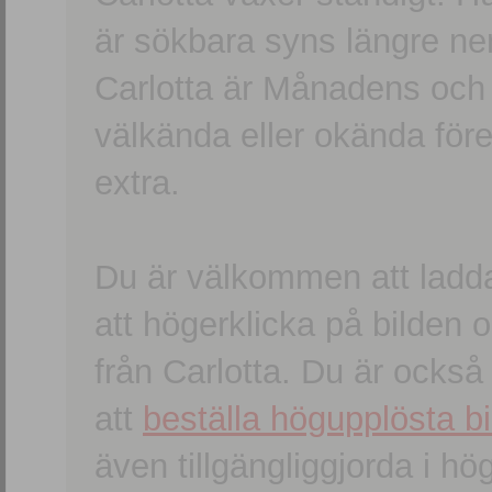
är sökbara syns längre ner
Carlotta är Månadens och
välkända eller okända förem
extra.
Du är välkommen att ladd
att högerklicka på bilden oc
från Carlotta. Du är ocks
att
beställa högupplösta bi
även tillgängliggjorda i h