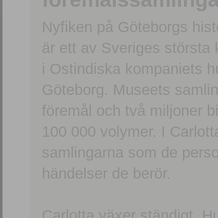
Nyfiken på Göteborgs hi
är ett av Sveriges största
i Ostindiska kompaniets 
Göteborg. Museets samling
föremål och två miljoner b
100 000 volymer. I Carlott
samlingarna som de persone
händelser de berör.
Carlotta växer ständigt. H