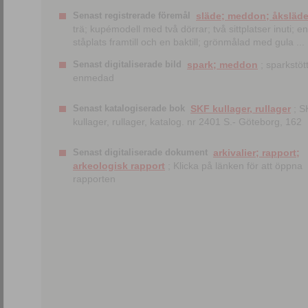
Senast registrerade föremål
släde; meddon; åksläd
trä; kupémodell med två dörrar; två sittplatser inuti; en
ståplats framtill och en baktill; grönmålad med gula ...
Senast digitaliserade bild
spark; meddon
; sparkstött
enmedad
Senast katalogiserade bok
SKF kullager, rullager
; S
kullager, rullager, katalog. nr 2401 S.- Göteborg, 162
Senast digitaliserade dokument
arkivalier; rapport;
arkeologisk rapport
; Klicka på länken för att öppna
rapporten