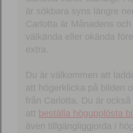
är sökbara syns längre ner
Carlotta är Månadens och
välkända eller okända förem
extra.
Du är välkommen att ladd
att högerklicka på bilden oc
från Carlotta. Du är ocks
att
beställa högupplösta bi
även tillgängliggjorda i h