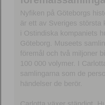
Nyfiken på Göteborgs hi
är ett av Sveriges största
i Ostindiska kompaniets 
Göteborg. Museets samling
föremål och två miljoner b
100 000 volymer. I Carlott
samlingarna som de persone
händelser de berör.
Carlotta växer ständigt. H