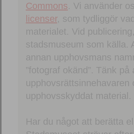
Commons
. Vi använder o
licenser
, som tydliggör va
materialet. Vid publicerin
stadsmuseum som källa. An
annan upphovsmans namn o
”fotograf okänd”. Tänk på a
upphovsrättsinnehavaren 
upphovsskyddat material.
Har du något att berätta e