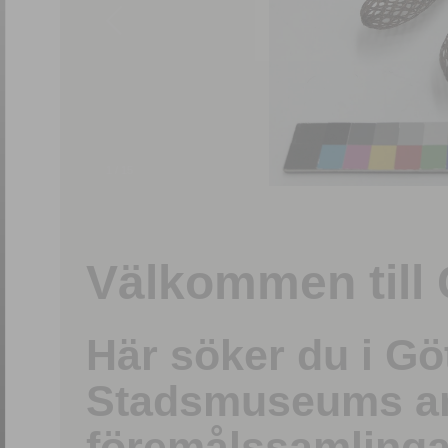
1
/
15
Välkommen till 
Här söker du i G
Stadsmuseums ark
föremålssamlinga