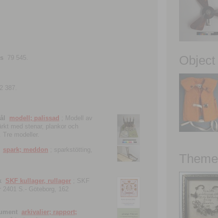
Object
ns
79 545.
2 387.
ål
modell; palissad
; Modell av
tärkt med stenar, plankor och
. Tre modeller.
spark; meddon
; sparkstötting,
Theme 
k
SKF kullager, rullager
; SKF
 nr 2401 S.- Göteborg, 162
kument
arkivalier; rapport;