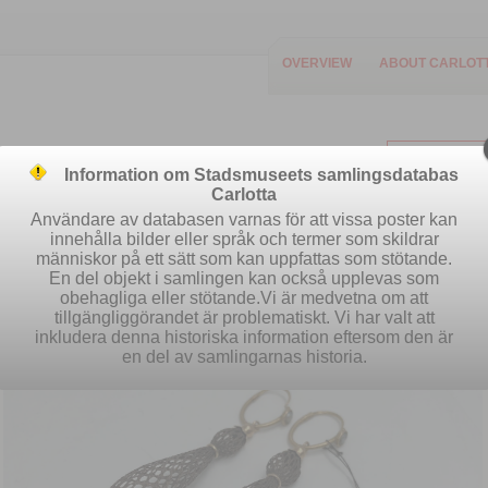
OVERVIEW
ABOUT CARLOT
Information om Stadsmuseets samlingsdatabas
Carlotta
Användare av databasen varnas för att vissa poster kan
innehålla bilder eller språk och termer som skildrar
människor på ett sätt som kan uppfattas som stötande.
Easy search
Advanced search
S
En del objekt i samlingen kan också upplevas som
obehagliga eller stötande.Vi är medvetna om att
tillgängliggörandet är problematiskt. Vi har valt att
inkludera denna historiska information eftersom den är
en del av samlingarnas historia.