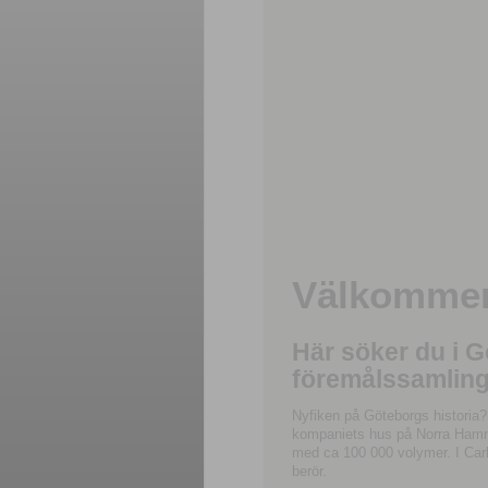
Välkommen 
Här söker du i 
föremålssamling
Nyfiken på Göteborgs historia?
kompaniets hus på Norra Hamnga
med ca 100 000 volymer. I Carl
berör.