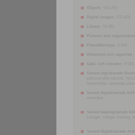
Objects
516 253.
Digital images
275 428.
Library
76 491.
Persons and organisatio
Föreställningar
3 693.
Dokument och rapporter
Gatu- och ortnamn
8 031.
Senast registrerade förem
palissad eller pålverk, förs
horisontella, spetsade pålar
Senast digitaliserade bild
enmedad
Senast katalogiserade bo
kullager, rullager, katalog.
Senast digitaliserade do