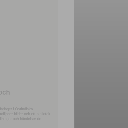
 och
beläget i Ostindiska
joner bilder och ett bibliotek
llningar och händelser de