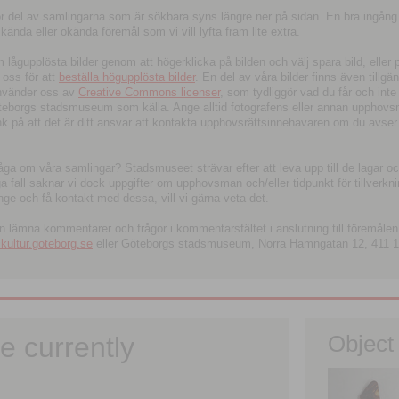
tor del av samlingarna som är sökbara syns längre ner på sidan. En bra ingång
ända eller okända föremål som vi vill lyfta fram lite extra.
ågupplösta bilder genom att högerklicka på bilden och välj spara bild, eller pdf
oss för att
beställa högupplösta bilder
. En del av våra bilder finns även tillgä
använder oss av
Creative Commons licenser
, som tydliggör vad du får och inte
öteborgs stadsmuseum som källa. Ange alltid fotografens eller annan upphov
änk på att det är ditt ansvar att kontakta upphovsrättsinnehavaren om du avser
fråga om våra samlingar? Stadsmuseet strävar efter att leva upp till de lagar oc
iga fall saknar vi dock uppgifter om upphovsman och/eller tidpunkt för tillverk
nge och få kontakt med dessa, vill vi gärna veta det.
an lämna kommentarer och frågor i kommentarsfältet i anslutning till föremålen 
ltur.goteborg.se
eller Göteborgs stadsmuseum, Norra Hamngatan 12, 411 1
e currently
Object