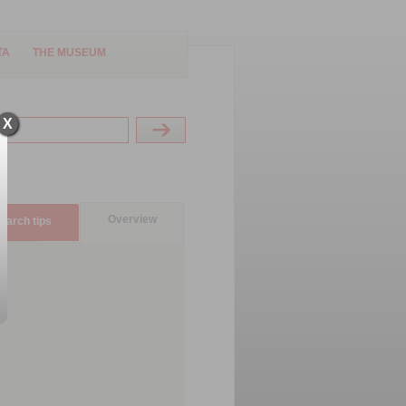
TA
THE MUSEUM
X
Overview
earch tips