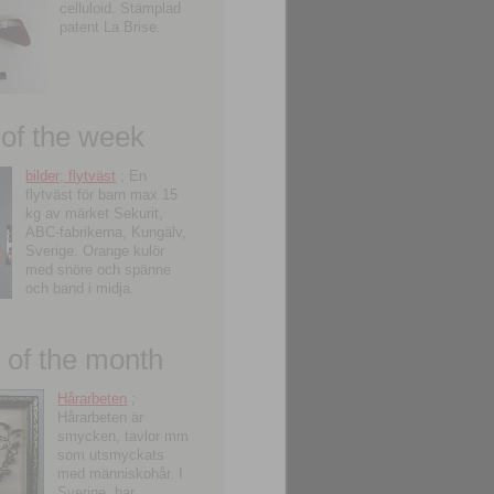
celluloid. Stämplad
patent La Brise.
 of the week
bilder; flytväst
; En
flytväst för barn max 15
kg av märket Sekurit,
ABC-fabrikerna, Kungälv,
Sverige. Orange kulör
med snöre och spänne
och band i midja.
of the month
Hårarbeten
;
Hårarbeten är
smycken, tavlor mm
som utsmyckats
med människohår. I
Sverige, har