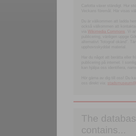
Carlotta växer ständigt. Hur s
Veckans föremål. Här visas välk
Du är välkommen att ladda hem l
också välkommen att kontakta 
via
Wikimedia Commons
. Vi 
publicering, vänligen uppge G
alternativt ”fotograf okänd”. T
upphovsskyddat material.
Har du något att berätta eller 
publicering på internet. I soml
kan hjälpa oss identifiera, nam
Hör gärna av dig till oss! Du k
oss direkt via:
stadsmuseum@ku
The databas
contains...