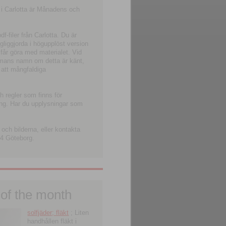
 i Carlotta är Månadens och
-filer från Carlotta. Du är
ngliggjorda i högupplöst version
 får göra med materialet. Vid
smans namn om detta är känt,
 att mångfaldiga
h regler som finns för
ning. Har du upplysningar som
och bilderna, eller kontakta
4 Göteborg.
 of the month
solfjäder; fläkt
; Liten
handhållen fläkt i