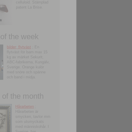
celluloid. Stämplad
patent La Brise.
 of the week
bilder; flytväst
; En
flytväst för barn max 15
kg av märket Sekurit,
ABC-fabrikerna, Kungälv,
Sverige. Orange kulör
med snöre och spänne
och band i midja.
of the month
Hårarbeten
;
Hårarbeten är
smycken, tavlor mm
som utsmyckats
med människohår. I
Sverige, har