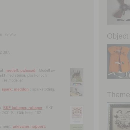
Object
ns
79 545.
2 387.
ål
modell; palissad
; Modell av
tärkt med stenar, plankor och
. Tre modeller.
spark; meddon
; sparkstötting,
Theme 
k
SKF kullager, rullager
; SKF
 nr 2401 S.- Göteborg, 162
kument
arkivalier; rapport;