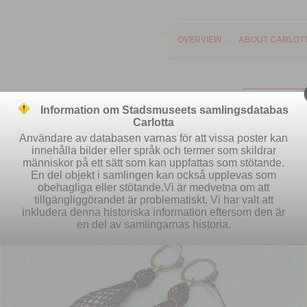
OVERVIEW
ABOUT CARLOT
Information om Stadsmuseets samlingsdatabas
Carlotta
Användare av databasen varnas för att vissa poster kan
innehålla bilder eller språk och termer som skildrar
människor på ett sätt som kan uppfattas som stötande.
Easy search
Advanced search
S
En del objekt i samlingen kan också upplevas som
obehagliga eller stötande.Vi är medvetna om att
tillgängliggörandet är problematiskt. Vi har valt att
inkludera denna historiska information eftersom den är
en del av samlingarnas historia.