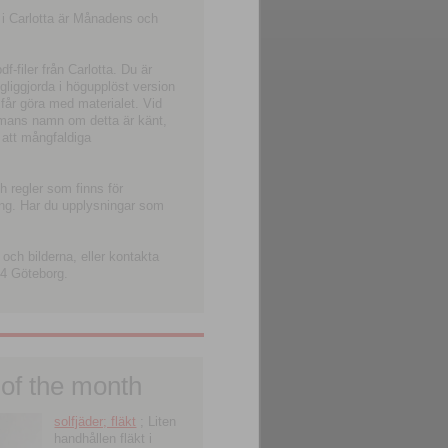
 i Carlotta är Månadens och
-filer från Carlotta. Du är
ngliggjorda i högupplöst version
 får göra med materialet. Vid
smans namn om detta är känt,
 att mångfaldiga
h regler som finns för
ning. Har du upplysningar som
och bilderna, eller kontakta
4 Göteborg.
 of the month
solfjäder; fläkt
; Liten
handhållen fläkt i