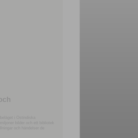
 och
beläget i Ostindiska
joner bilder och ett bibliotek
llningar och händelser de