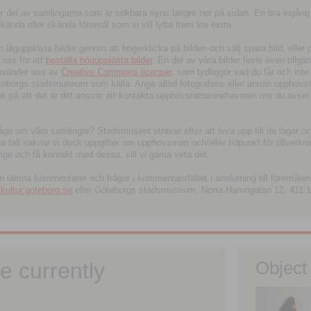
tor del av samlingarna som är sökbara syns längre ner på sidan. En bra ingång
ända eller okända föremål som vi vill lyfta fram lite extra.
ågupplösta bilder genom att högerklicka på bilden och välj spara bild, eller pdf
oss för att
beställa högupplösta bilder
. En del av våra bilder finns även tillgä
använder oss av
Creative Commons licenser
, som tydliggör vad du får och inte
öteborgs stadsmuseum som källa. Ange alltid fotografens eller annan upphov
änk på att det är ditt ansvar att kontakta upphovsrättsinnehavaren om du avser
fråga om våra samlingar? Stadsmuseet strävar efter att leva upp till de lagar oc
iga fall saknar vi dock uppgifter om upphovsman och/eller tidpunkt för tillverk
nge och få kontakt med dessa, vill vi gärna veta det.
an lämna kommentarer och frågor i kommentarsfältet i anslutning till föremålen 
ltur.goteborg.se
eller Göteborgs stadsmuseum, Norra Hamngatan 12, 411 1
e currently
Object