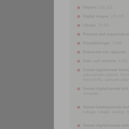
Objects
516 253.
Digital images
275 428.
Library
76 491.
Persons and organisatio
Föreställningar
3 693.
Dokument och rapporter
Gatu- och ortnamn
8 031.
Senast registrerade förem
palissad eller pålverk, förs
horisontella, spetsade pålar
Senast digitaliserade bild
enmedad
Senast katalogiserade bo
kullager, rullager, katalog.
Senast digitaliserade do