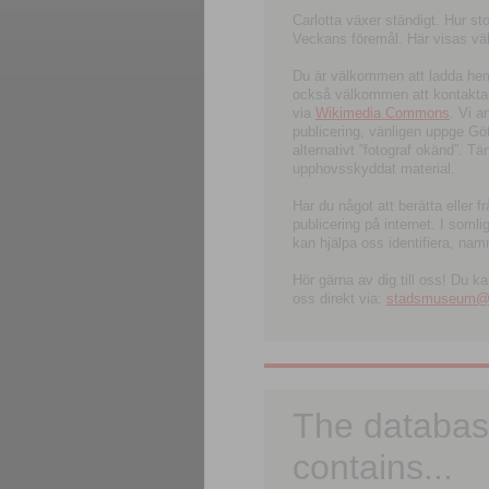
Carlotta växer ständigt. Hur s
Veckans föremål. Här visas välk
Du är välkommen att ladda hem l
också välkommen att kontakta 
via
Wikimedia Commons
. Vi 
publicering, vänligen uppge G
alternativt ”fotograf okänd”. T
upphovsskyddat material.
Har du något att berätta eller 
publicering på internet. I soml
kan hjälpa oss identifiera, nam
Hör gärna av dig till oss! Du k
oss direkt via:
stadsmuseum@ku
The databas
contains...