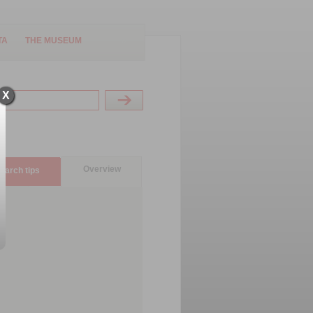
TA
THE MUSEUM
X
Overview
earch tips