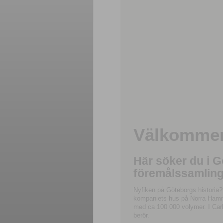
Välkommen 
Här söker du i 
föremålssamling
Nyfiken på Göteborgs historia?
kompaniets hus på Norra Hamnga
med ca 100 000 volymer. I Carl
berör.