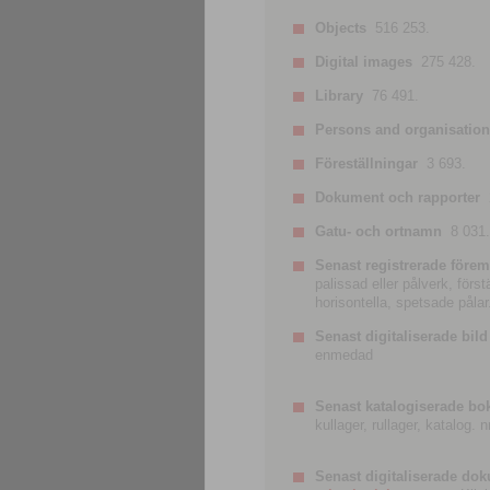
Objects
516 253.
Digital images
275 428.
Library
76 491.
Persons and organisatio
Föreställningar
3 693.
Dokument och rapporter
Gatu- och ortnamn
8 031.
Senast registrerade förem
palissad eller pålverk, förs
horisontella, spetsade pålar
Senast digitaliserade bild
enmedad
Senast katalogiserade bo
kullager, rullager, katalog.
Senast digitaliserade do