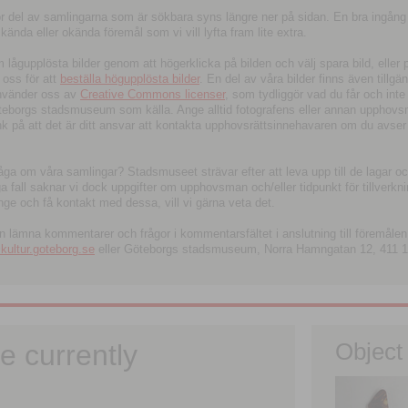
tor del av samlingarna som är sökbara syns längre ner på sidan. En bra ingång
ända eller okända föremål som vi vill lyfta fram lite extra.
ågupplösta bilder genom att högerklicka på bilden och välj spara bild, eller pdf
oss för att
beställa högupplösta bilder
. En del av våra bilder finns även tillgä
använder oss av
Creative Commons licenser
, som tydliggör vad du får och inte
öteborgs stadsmuseum som källa. Ange alltid fotografens eller annan upphov
änk på att det är ditt ansvar att kontakta upphovsrättsinnehavaren om du avser
fråga om våra samlingar? Stadsmuseet strävar efter att leva upp till de lagar oc
iga fall saknar vi dock uppgifter om upphovsman och/eller tidpunkt för tillverk
nge och få kontakt med dessa, vill vi gärna veta det.
an lämna kommentarer och frågor i kommentarsfältet i anslutning till föremålen 
ltur.goteborg.se
eller Göteborgs stadsmuseum, Norra Hamngatan 12, 411 1
e currently
Object