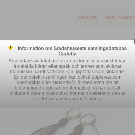
OVERVIEW
ABOUT CARLOT
Information om Stadsmuseets samlingsdatabas
Carlotta
Användare av databasen varnas för att vissa poster kan
innehålla bilder eller språk och termer som skildrar
människor på ett sätt som kan uppfattas som stötande.
Easy search
Advanced search
S
En del objekt i samlingen kan också upplevas som
obehagliga eller stötande.Vi är medvetna om att
tillgängliggörandet är problematiskt. Vi har valt att
inkludera denna historiska information eftersom den är
en del av samlingarnas historia.