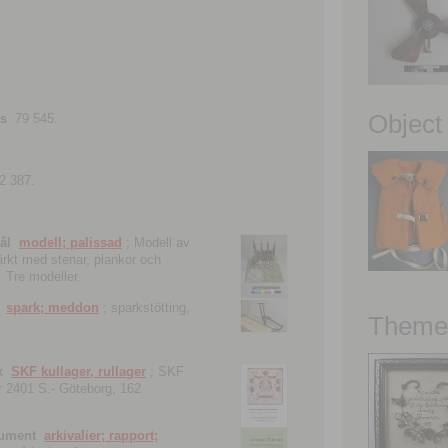
Object
ns
79 545.
2 387.
ål
modell; palissad
; Modell av
tärkt med stenar, plankor och
. Tre modeller.
spark; meddon
; sparkstötting,
Theme 
k
SKF kullager, rullager
; SKF
 nr 2401 S.- Göteborg, 162
kument
arkivalier; rapport;