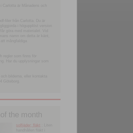
 i Carlotta är Månadens och
-filer från Carlotta. Du är
ngliggjorda i högupplöst version
 får göra med materialet. Vid
smans namn om detta är känt,
 att mångfaldiga
h regler som finns för
ning. Har du upplysningar som
och bilderna, eller kontakta
4 Göteborg.
 of the month
solfjäder; fläkt
; Liten
handhållen fläkt i