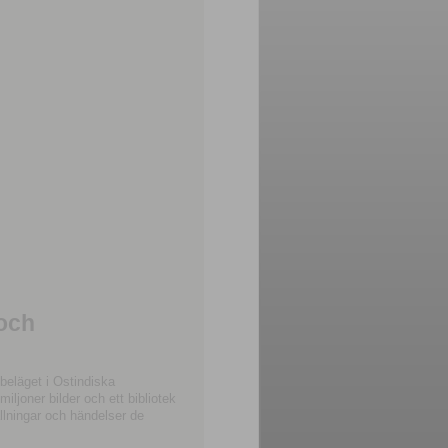
 och
beläget i Ostindiska
joner bilder och ett bibliotek
llningar och händelser de