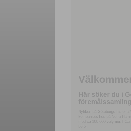
Välkommen 
Här söker du i 
föremålssamling
Nyfiken på Göteborgs historia?
kompaniets hus på Norra Hamnga
med ca 100 000 volymer. I Carl
berör.