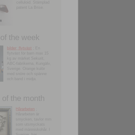
celluloid. Stämplad
patent La Brise.
 of the week
bilder; flytväst
; En
flytväst för barn max 15
kg av märket Sekurit,
ABC-fabrikerna, Kungälv,
Sverige. Orange kulör
med snöre och spänne
och band i midja.
of the month
Hårarbeten
;
Hårarbeten är
smycken, tavlor mm
som utsmyckats
med människohår. I
Sverige, har