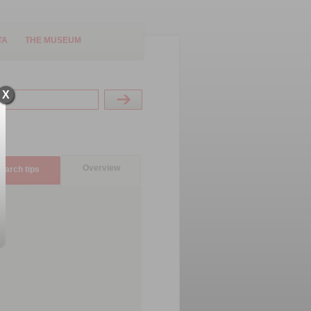
TA
THE MUSEUM
X
Overview
earch tips