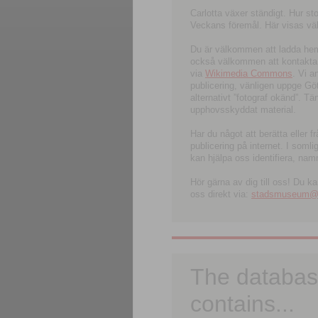
Carlotta växer ständigt. Hur s
Veckans föremål. Här visas välk
Du är välkommen att ladda hem l
också välkommen att kontakta 
via
Wikimedia Commons
. Vi 
publicering, vänligen uppge G
alternativt ”fotograf okänd”. T
upphovsskyddat material.
Har du något att berätta eller 
publicering på internet. I soml
kan hjälpa oss identifiera, nam
Hör gärna av dig till oss! Du k
oss direkt via:
stadsmuseum@ku
The databas
contains...