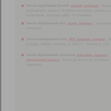
Senast registrerade föremål
modell; palissad
; Model
palissad eller pålverk, förstärkt med stenar, plankor o
horisontella, spetsade pålar. Tre modeller.
Senast digitaliserade bild
spark; meddon
; sparkstött
enmedad
Senast katalogiserade bok
SKF kullager, rullager
; S
kullager, rullager, katalog. nr 2401 S.- Göteborg, 162
Senast digitaliserade dokument
arkivalier; rapport;
arkeologisk rapport
; Klicka på länken för att öppna
rapporten