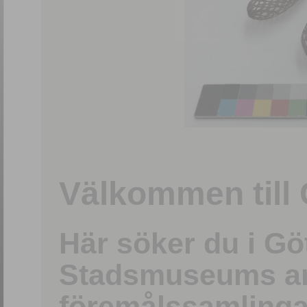
1
/
15
Välkommen till 
Här söker du i G
Stadsmuseums ark
föremålssamlinga