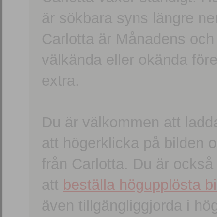
är sökbara syns längre ner
Carlotta är Månadens och
välkända eller okända förem
extra.
Du är välkommen att ladd
att högerklicka på bilden oc
från Carlotta. Du är ocks
att
beställa högupplösta bi
även tillgängliggjorda i h