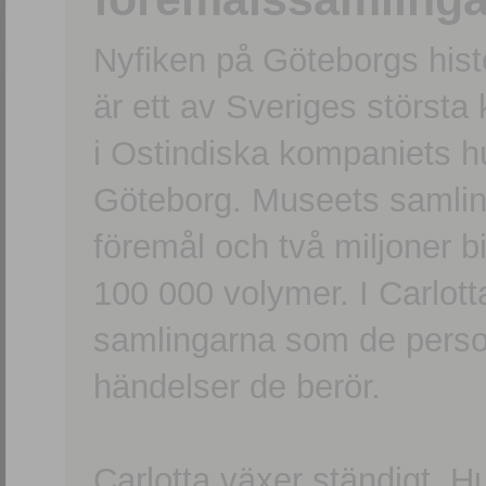
Nyfiken på Göteborgs hi
är ett av Sveriges största
i Ostindiska kompaniets 
Göteborg. Museets samling
föremål och två miljoner b
100 000 volymer. I Carlott
samlingarna som de persone
händelser de berör.
Carlotta växer ständigt. H