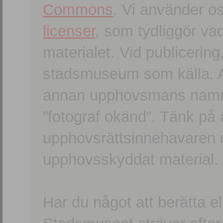
Commons
. Vi använder o
licenser
, som tydliggör va
materialet. Vid publicerin
stadsmuseum som källa. An
annan upphovsmans namn o
”fotograf okänd”. Tänk på a
upphovsrättsinnehavaren 
upphovsskyddat material.
Har du något att berätta e