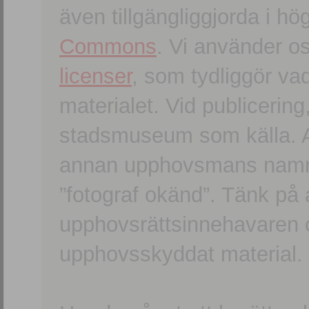
även tillgängliggjorda i h
Commons
. Vi använder o
licenser
, som tydliggör va
materialet. Vid publicerin
stadsmuseum som källa. An
annan upphovsmans namn o
”fotograf okänd”. Tänk på a
upphovsrättsinnehavaren 
upphovsskyddat material.