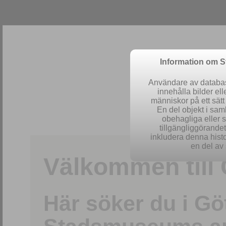
Information om 
Användare av database
innehålla bilder el
människor på ett sät
En del objekt i sa
obehagliga eller 
Easy 
tillgängliggörandet 
inkludera denna histo
en del av 
Välkommen till 
Här söker du i G