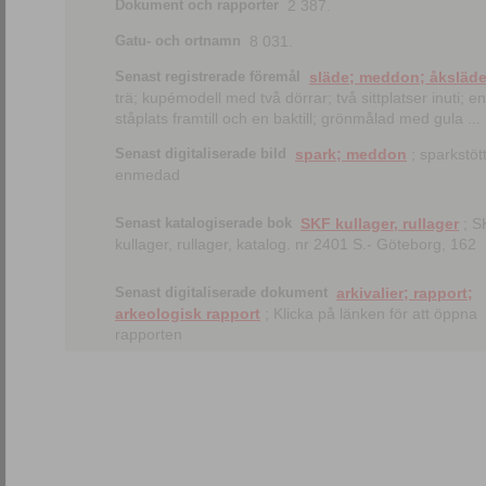
Dokument och rapporter
2 387.
Gatu- och ortnamn
8 031.
Senast registrerade föremål
släde; meddon; åksläd
trä; kupémodell med två dörrar; två sittplatser inuti; en
ståplats framtill och en baktill; grönmålad med gula ...
Senast digitaliserade bild
spark; meddon
; sparkstött
enmedad
Senast katalogiserade bok
SKF kullager, rullager
; S
kullager, rullager, katalog. nr 2401 S.- Göteborg, 162
Senast digitaliserade dokument
arkivalier; rapport;
arkeologisk rapport
; Klicka på länken för att öppna
rapporten