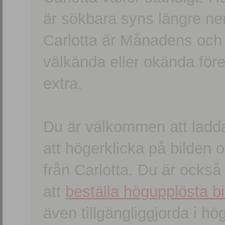
är sökbara syns längre ner
Carlotta är Månadens och
välkända eller okända förem
extra.
Du är välkommen att ladd
att högerklicka på bilden oc
från Carlotta. Du är ocks
att
beställa högupplösta bi
även tillgängliggjorda i h