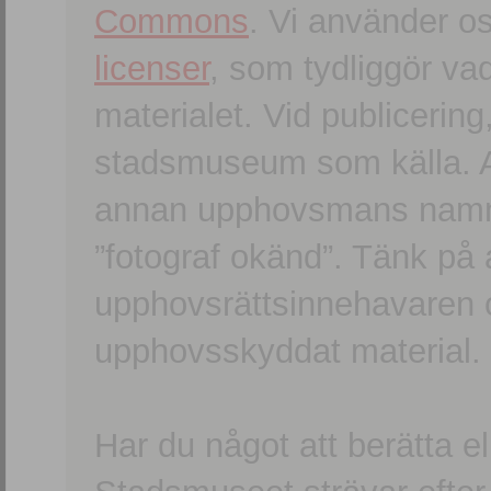
Commons
. Vi använder o
licenser
, som tydliggör va
materialet. Vid publicerin
stadsmuseum som källa. An
annan upphovsmans namn o
”fotograf okänd”. Tänk på a
upphovsrättsinnehavaren 
upphovsskyddat material.
Har du något att berätta e