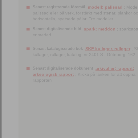
Senast registrerade föremål
modell; palissad
; Model
palissad eller pålverk, förstärkt med stenar, plankor o
horisontella, spetsade pålar. Tre modeller.
Senast digitaliserade bild
spark; meddon
; sparkstött
enmedad
Senast katalogiserade bok
SKF kullager, rullager
; S
kullager, rullager, katalog. nr 2401 S.- Göteborg, 162
Senast digitaliserade dokument
arkivalier; rapport;
arkeologisk rapport
; Klicka på länken för att öppna
rapporten