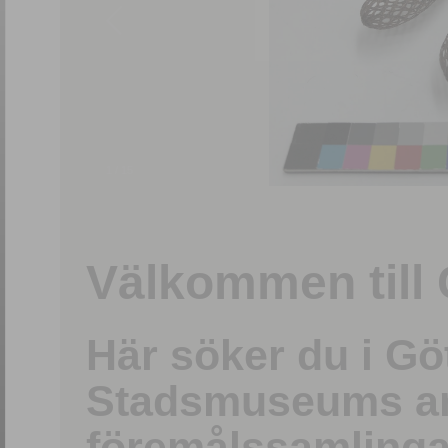
1
/
15
Välkommen till 
Här söker du i G
Stadsmuseums ark
föremålssamlinga