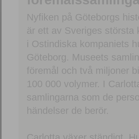
Nyfiken på Göteborgs hi
är ett av Sveriges största
i Ostindiska kompaniets 
Göteborg. Museets samling
föremål och två miljoner b
100 000 volymer. I Carlott
samlingarna som de persone
händelser de berör.
Carlotta växer ständigt. H