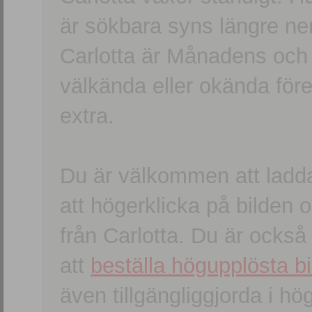
är sökbara syns längre ner
Carlotta är Månadens och
välkända eller okända förem
extra.
Du är välkommen att ladd
att högerklicka på bilden oc
från Carlotta. Du är ocks
att
beställa högupplösta bi
även tillgängliggjorda i h