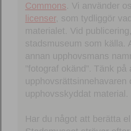
Commons
. Vi använder o
licenser
, som tydliggör va
materialet. Vid publicerin
stadsmuseum som källa. An
annan upphovsmans namn o
”fotograf okänd”. Tänk på a
upphovsrättsinnehavaren 
upphovsskyddat material.
Har du något att berätta e