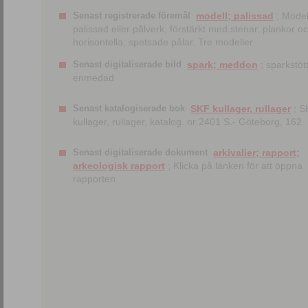
Senast registrerade föremål
modell; palissad
; Model
palissad eller pålverk, förstärkt med stenar, plankor o
horisontella, spetsade pålar. Tre modeller.
Senast digitaliserade bild
spark; meddon
; sparkstött
enmedad
Senast katalogiserade bok
SKF kullager, rullager
; S
kullager, rullager, katalog. nr 2401 S.- Göteborg, 162
Senast digitaliserade dokument
arkivalier; rapport;
arkeologisk rapport
; Klicka på länken för att öppna
rapporten