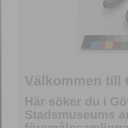
1
/
15
Välkommen till 
Här söker du i G
Stadsmuseums ark
föremålssamlinga