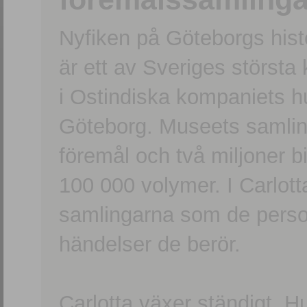
Nyfiken på Göteborgs hi
är ett av Sveriges största
i Ostindiska kompaniets 
Göteborg. Museets samling
föremål och två miljoner b
100 000 volymer. I Carlott
samlingarna som de persone
händelser de berör.
Carlotta växer ständigt. H