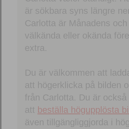
är sökbara syns längre ner
Carlotta är Månadens och
välkända eller okända förem
extra.
Du är välkommen att ladd
att högerklicka på bilden oc
från Carlotta. Du är ocks
att
beställa högupplösta bi
även tillgängliggjorda i h