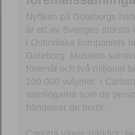
Nyfiken på Göteborgs hi
är ett av Sveriges största
i Ostindiska kompaniets 
Göteborg. Museets samling
föremål och två miljoner b
100 000 volymer. I Carlott
samlingarna som de persone
händelser de berör.
Carlotta växer ständigt. H