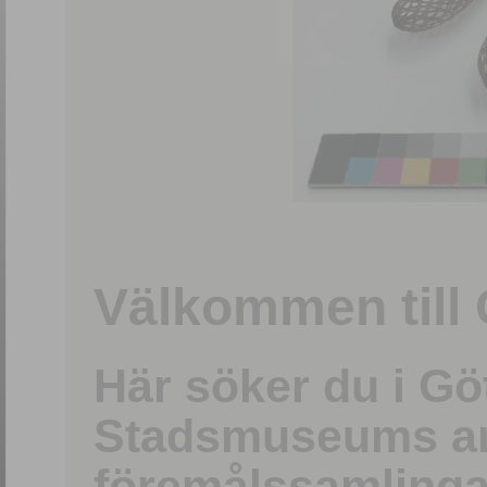
1
/
15
Välkommen till 
Här söker du i G
Stadsmuseums ark
föremålssamlinga