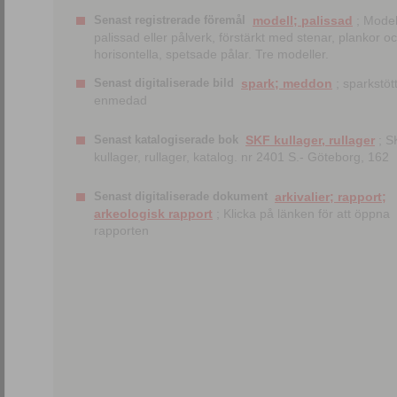
Senast registrerade föremål
modell; palissad
; Model
palissad eller pålverk, förstärkt med stenar, plankor o
horisontella, spetsade pålar. Tre modeller.
Senast digitaliserade bild
spark; meddon
; sparkstött
enmedad
Senast katalogiserade bok
SKF kullager, rullager
; S
kullager, rullager, katalog. nr 2401 S.- Göteborg, 162
Senast digitaliserade dokument
arkivalier; rapport;
arkeologisk rapport
; Klicka på länken för att öppna
rapporten