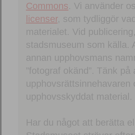
Commons
. Vi använder o
licenser
, som tydliggör va
materialet. Vid publicerin
stadsmuseum som källa. An
annan upphovsmans namn o
”fotograf okänd”. Tänk på a
upphovsrättsinnehavaren 
upphovsskyddat material.
Har du något att berätta e