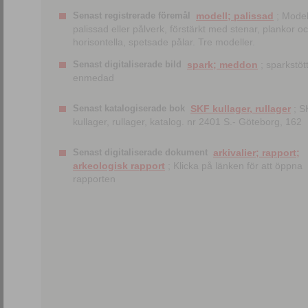
Senast registrerade föremål
modell; palissad
; Model
palissad eller pålverk, förstärkt med stenar, plankor o
horisontella, spetsade pålar. Tre modeller.
Senast digitaliserade bild
spark; meddon
; sparkstött
enmedad
Senast katalogiserade bok
SKF kullager, rullager
; S
kullager, rullager, katalog. nr 2401 S.- Göteborg, 162
Senast digitaliserade dokument
arkivalier; rapport;
arkeologisk rapport
; Klicka på länken för att öppna
rapporten