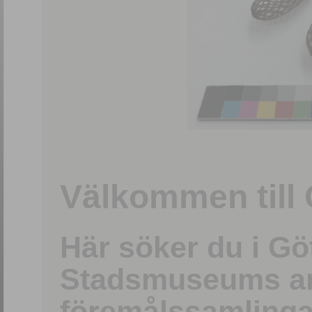
1
/
15
Välkommen till 
Här söker du i G
Stadsmuseums ark
föremålssamlinga