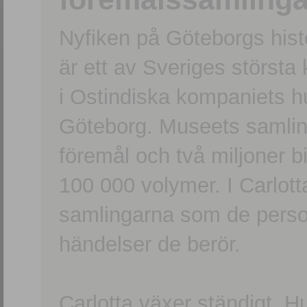
Nyfiken på Göteborgs hi
är ett av Sveriges största
i Ostindiska kompaniets 
Göteborg. Museets samling
föremål och två miljoner b
100 000 volymer. I Carlott
samlingarna som de persone
händelser de berör.
Carlotta växer ständigt. H