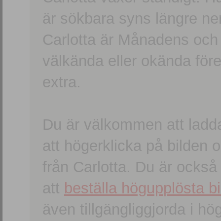
är sökbara syns längre ner
Carlotta är Månadens och
välkända eller okända förem
extra.
Du är välkommen att ladd
att högerklicka på bilden oc
från Carlotta. Du är ocks
att
beställa högupplösta bi
även tillgängliggjorda i h