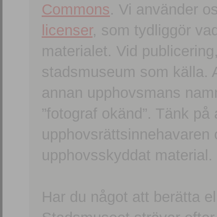
Commons
. Vi använder o
licenser
, som tydliggör va
materialet. Vid publicerin
stadsmuseum som källa. An
annan upphovsmans namn o
”fotograf okänd”. Tänk på a
upphovsrättsinnehavaren 
upphovsskyddat material.
Har du något att berätta e