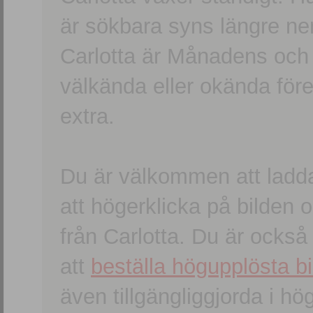
är sökbara syns längre ner
Carlotta är Månadens och
välkända eller okända förem
extra.
Du är välkommen att ladd
att högerklicka på bilden oc
från Carlotta. Du är ocks
att
beställa högupplösta bi
även tillgängliggjorda i h