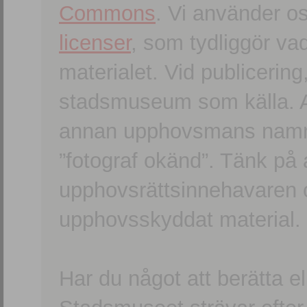
Commons
. Vi använder o
licenser
, som tydliggör va
materialet. Vid publicerin
stadsmuseum som källa. An
annan upphovsmans namn o
”fotograf okänd”. Tänk på a
upphovsrättsinnehavaren 
upphovsskyddat material.
Har du något att berätta e