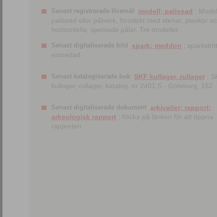
Senast registrerade föremål
modell; palissad
; Model
palissad eller pålverk, förstärkt med stenar, plankor o
horisontella, spetsade pålar. Tre modeller.
Senast digitaliserade bild
spark; meddon
; sparkstött
enmedad
Senast katalogiserade bok
SKF kullager, rullager
; S
kullager, rullager, katalog. nr 2401 S.- Göteborg, 162
Senast digitaliserade dokument
arkivalier; rapport;
arkeologisk rapport
; Klicka på länken för att öppna
rapporten