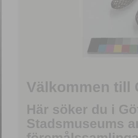
1
/
15
Välkommen till 
Här söker du i G
Stadsmuseums ark
föremålssamlinga