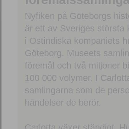
Nyfiken på Göteborgs hi
är ett av Sveriges största
i Ostindiska kompaniets 
Göteborg. Museets samling
föremål och två miljoner b
100 000 volymer. I Carlott
samlingarna som de persone
händelser de berör.
Carlotta växer ständigt. H