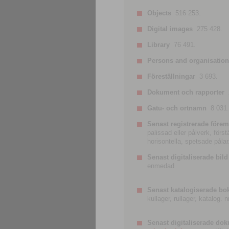
Objects
516 253.
Digital images
275 428.
Library
76 491.
Persons and organisatio
Föreställningar
3 693.
Dokument och rapporter
Gatu- och ortnamn
8 031.
Senast registrerade förem
palissad eller pålverk, förs
horisontella, spetsade pålar
Senast digitaliserade bild
enmedad
Senast katalogiserade bo
kullager, rullager, katalog.
Senast digitaliserade do