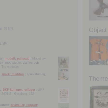
Object
ns
79 545.
2 387.
ål
modell; palissad
; Modell av
tärkt med stenar, plankor och
. Tre modeller.
spark; meddon
; sparkstötting,
Theme 
k
SKF kullager, rullager
; SKF
 nr 2401 S.- Göteborg, 162
kument
arkivalier; rapport;