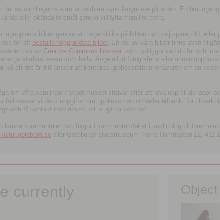
tor del av samlingarna som är sökbara syns längre ner på sidan. En bra ingång
ända eller okända föremål som vi vill lyfta fram lite extra.
ågupplösta bilder genom att högerklicka på bilden och välj spara bild, eller pdf
oss för att
beställa högupplösta bilder
. En del av våra bilder finns även tillgä
använder oss av
Creative Commons licenser
, som tydliggör vad du får och inte
öteborgs stadsmuseum som källa. Ange alltid fotografens eller annan upphov
änk på att det är ditt ansvar att kontakta upphovsrättsinnehavaren om du avser
fråga om våra samlingar? Stadsmuseet strävar efter att leva upp till de lagar oc
iga fall saknar vi dock uppgifter om upphovsman och/eller tidpunkt för tillverk
nge och få kontakt med dessa, vill vi gärna veta det.
an lämna kommentarer och frågor i kommentarsfältet i anslutning till föremålen 
ltur.goteborg.se
eller Göteborgs stadsmuseum, Norra Hamngatan 12, 411 1
e currently
Object