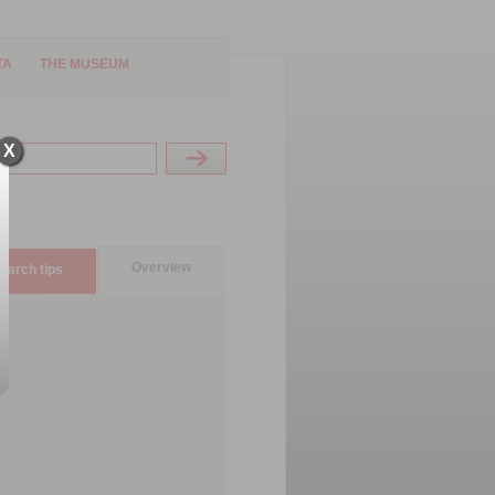
TA
THE MUSEUM
X
Overview
earch tips