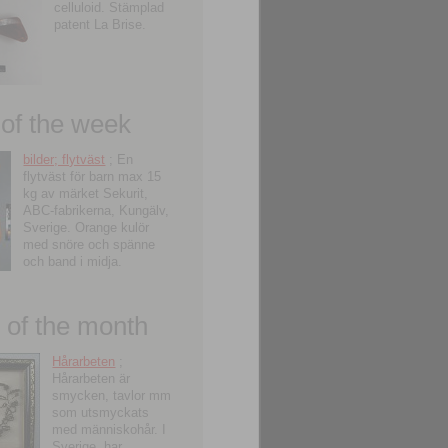
celluloid. Stämplad
patent La Brise.
 of the week
bilder; flytväst
; En
flytväst för barn max 15
kg av märket Sekurit,
ABC-fabrikerna, Kungälv,
Sverige. Orange kulör
med snöre och spänne
och band i midja.
of the month
Hårarbeten
;
Hårarbeten är
smycken, tavlor mm
som utsmyckats
med människohår. I
Sverige, har