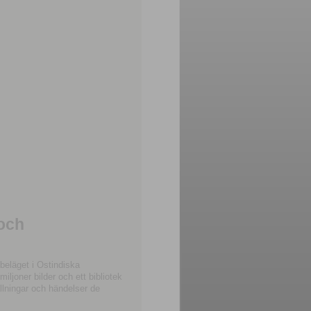
 och
beläget i Ostindiska
joner bilder och ett bibliotek
llningar och händelser de