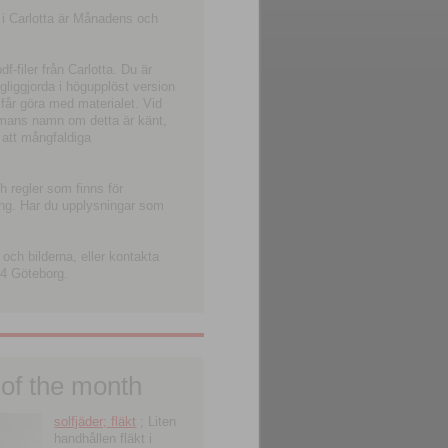
 i Carlotta är Månadens och
-filer från Carlotta. Du är
ngliggjorda i högupplöst version
 får göra med materialet. Vid
smans namn om detta är känt,
 att mångfaldiga
h regler som finns för
ning. Har du upplysningar som
och bilderna, eller kontakta
4 Göteborg.
 of the month
solfjäder; fläkt
; Liten
handhållen fläkt i