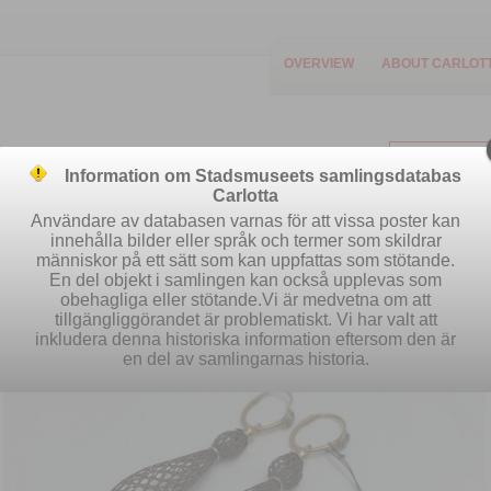
OVERVIEW
ABOUT CARLOT
Information om Stadsmuseets samlingsdatabas
Carlotta
Användare av databasen varnas för att vissa poster kan
innehålla bilder eller språk och termer som skildrar
människor på ett sätt som kan uppfattas som stötande.
Easy search
Advanced search
S
En del objekt i samlingen kan också upplevas som
obehagliga eller stötande.Vi är medvetna om att
tillgängliggörandet är problematiskt. Vi har valt att
inkludera denna historiska information eftersom den är
en del av samlingarnas historia.