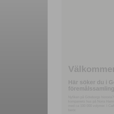
Välkommen 
Här söker du i 
föremålssamling
Nyfiken på Göteborgs historia?
kompaniets hus på Norra Hamnga
med ca 100 000 volymer. I Carl
berör.