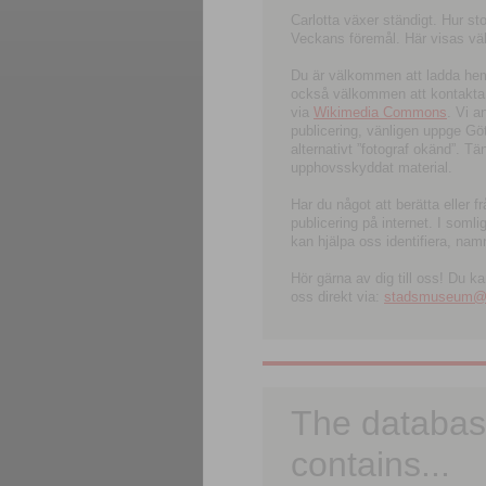
Carlotta växer ständigt. Hur s
Veckans föremål. Här visas välk
Du är välkommen att ladda hem l
också välkommen att kontakta 
via
Wikimedia Commons
. Vi 
publicering, vänligen uppge G
alternativt ”fotograf okänd”. T
upphovsskyddat material.
Har du något att berätta eller 
publicering på internet. I soml
kan hjälpa oss identifiera, nam
Hör gärna av dig till oss! Du k
oss direkt via:
stadsmuseum@ku
The databas
contains...