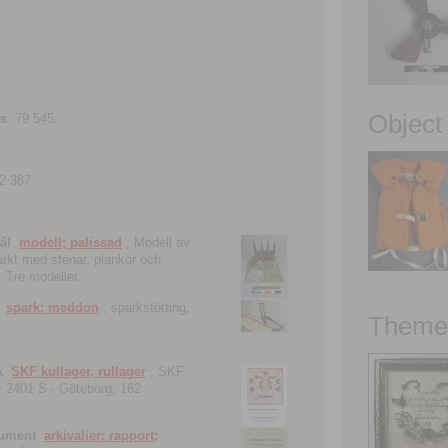
Object
ns
79 545.
2 387.
ål
modell; palissad
; Modell av
tärkt med stenar, plankor och
. Tre modeller.
spark; meddon
; sparkstötting,
Theme 
k
SKF kullager, rullager
; SKF
 nr 2401 S.- Göteborg, 162
kument
arkivalier; rapport;