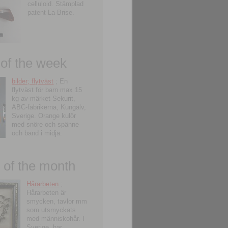
celluloid. Stämplad
patent La Brise.
 of the week
bilder; flytväst
; En
flytväst för barn max 15
kg av märket Sekurit,
ABC-fabrikerna, Kungälv,
Sverige. Orange kulör
med snöre och spänne
och band i midja.
of the month
Hårarbeten
;
Hårarbeten är
smycken, tavlor mm
som utsmyckats
med människohår. I
Sverige, har