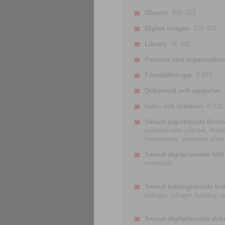
Objects
516 253.
Digital images
275 428.
Library
76 491.
Persons and organisatio
Föreställningar
3 693.
Dokument och rapporter
Gatu- och ortnamn
8 031.
Senast registrerade förem
palissad eller pålverk, förs
horisontella, spetsade pålar
Senast digitaliserade bild
enmedad
Senast katalogiserade bo
kullager, rullager, katalog.
Senast digitaliserade do