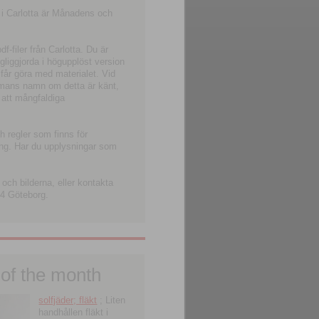
 i Carlotta är Månadens och
-filer från Carlotta. Du är
ngliggjorda i högupplöst version
 får göra med materialet. Vid
smans namn om detta är känt,
 att mångfaldiga
h regler som finns för
ning. Har du upplysningar som
och bilderna, eller kontakta
4 Göteborg.
 of the month
solfjäder; fläkt
; Liten
handhållen fläkt i