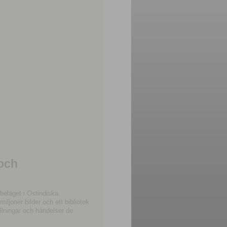
 och
beläget i Ostindiska
joner bilder och ett bibliotek
llningar och händelser de