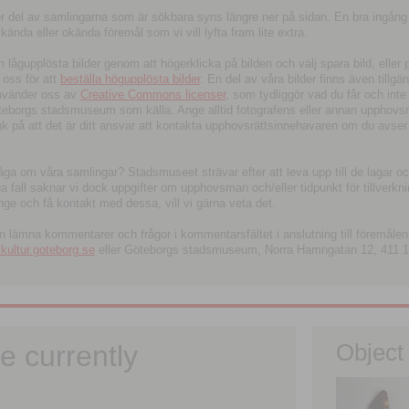
tor del av samlingarna som är sökbara syns längre ner på sidan. En bra ingång
ända eller okända föremål som vi vill lyfta fram lite extra.
ågupplösta bilder genom att högerklicka på bilden och välj spara bild, eller pdf
oss för att
beställa högupplösta bilder
. En del av våra bilder finns även tillgä
använder oss av
Creative Commons licenser
, som tydliggör vad du får och inte
öteborgs stadsmuseum som källa. Ange alltid fotografens eller annan upphov
änk på att det är ditt ansvar att kontakta upphovsrättsinnehavaren om du avser
fråga om våra samlingar? Stadsmuseet strävar efter att leva upp till de lagar oc
iga fall saknar vi dock uppgifter om upphovsman och/eller tidpunkt för tillverk
nge och få kontakt med dessa, vill vi gärna veta det.
an lämna kommentarer och frågor i kommentarsfältet i anslutning till föremålen 
ltur.goteborg.se
eller Göteborgs stadsmuseum, Norra Hamngatan 12, 411 1
e currently
Object