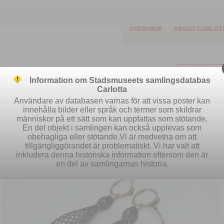
OVERVIEW
ABOUT CARLOT
Information om Stadsmuseets samlingsdatabas
Carlotta
Användare av databasen varnas för att vissa poster kan
innehålla bilder eller språk och termer som skildrar
människor på ett sätt som kan uppfattas som stötande.
Easy search
Advanced search
S
En del objekt i samlingen kan också upplevas som
obehagliga eller stötande.Vi är medvetna om att
tillgängliggörandet är problematiskt. Vi har valt att
inkludera denna historiska information eftersom den är
en del av samlingarnas historia.