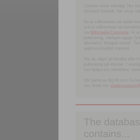
Carlotta växer ständigt. Hur s
Veckans föremål. Här visas välk
Du är välkommen att ladda hem l
också välkommen att kontakta 
via
Wikimedia Commons
. Vi 
publicering, vänligen uppge G
alternativt ”fotograf okänd”. T
upphovsskyddat material.
Har du något att berätta eller 
publicering på internet. I soml
kan hjälpa oss identifiera, nam
Hör gärna av dig till oss! Du k
oss direkt via:
stadsmuseum@ku
The databas
contains...