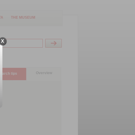
TA
THE MUSEUM
X
Overview
earch tips