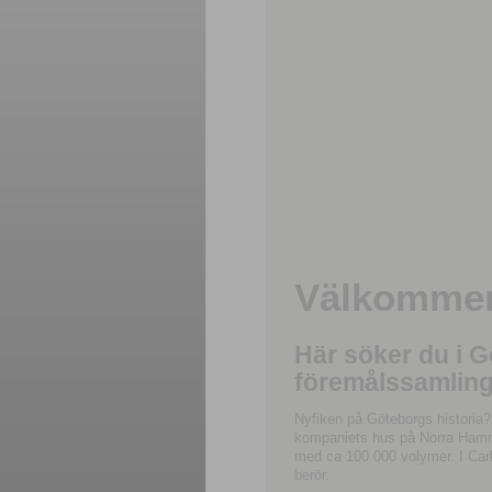
Välkommen 
Här söker du i 
föremålssamling
Nyfiken på Göteborgs historia?
kompaniets hus på Norra Hamnga
med ca 100 000 volymer. I Carl
berör.