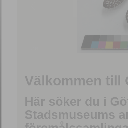
1
/
15
Välkommen till 
Här söker du i G
Stadsmuseums ark
föremålssamlinga