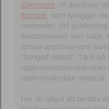
Commons
. Vi använder o
licenser
, som tydliggör va
materialet. Vid publicerin
stadsmuseum som källa. An
annan upphovsmans namn o
”fotograf okänd”. Tänk på a
upphovsrättsinnehavaren 
upphovsskyddat material.
Har du något att berätta e