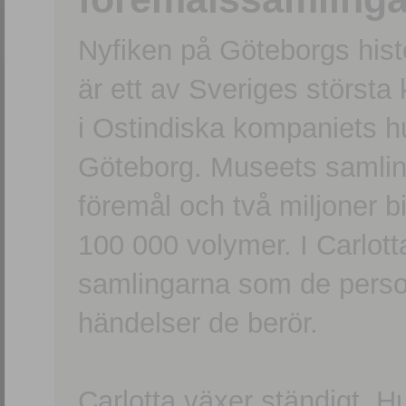
Nyfiken på Göteborgs hi
är ett av Sveriges största
i Ostindiska kompaniets 
Göteborg. Museets samling
föremål och två miljoner b
100 000 volymer. I Carlott
samlingarna som de persone
händelser de berör.
Carlotta växer ständigt. H