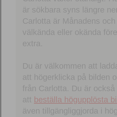
är sökbara syns längre ner
Carlotta är Månadens och
välkända eller okända förem
extra.
Du är välkommen att ladd
att högerklicka på bilden oc
från Carlotta. Du är ocks
att
beställa högupplösta bi
även tillgängliggjorda i h