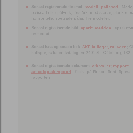
Senast registrerade föremål
modell; palissad
; Model
palissad eller pålverk, förstärkt med stenar, plankor o
horisontella, spetsade pålar. Tre modeller.
Senast digitaliserade bild
spark; meddon
; sparkstött
enmedad
Senast katalogiserade bok
SKF kullager, rullager
; S
kullager, rullager, katalog. nr 2401 S.- Göteborg, 162
Senast digitaliserade dokument
arkivalier; rapport;
arkeologisk rapport
; Klicka på länken för att öppna
rapporten