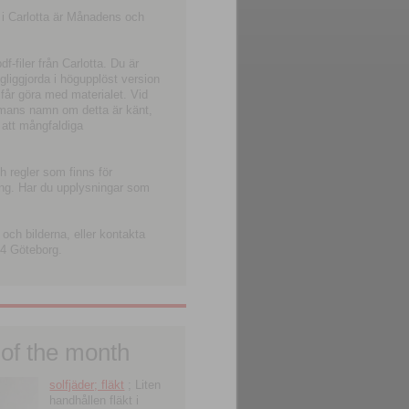
 i Carlotta är Månadens och
-filer från Carlotta. Du är
ngliggjorda i högupplöst version
 får göra med materialet. Vid
smans namn om detta är känt,
 att mångfaldiga
h regler som finns för
ning. Har du upplysningar som
och bilderna, eller kontakta
4 Göteborg.
 of the month
solfjäder; fläkt
; Liten
handhållen fläkt i