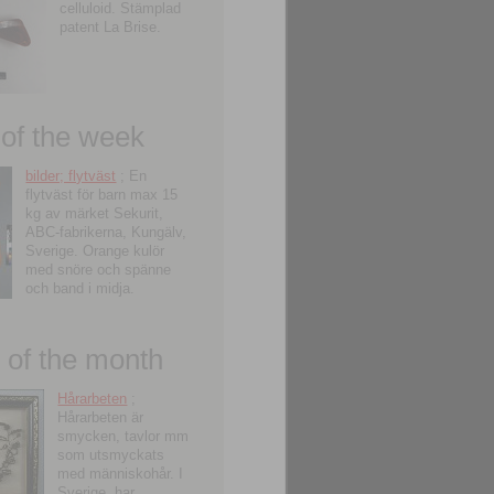
celluloid. Stämplad
patent La Brise.
 of the week
bilder; flytväst
; En
flytväst för barn max 15
kg av märket Sekurit,
ABC-fabrikerna, Kungälv,
Sverige. Orange kulör
med snöre och spänne
och band i midja.
of the month
Hårarbeten
;
Hårarbeten är
smycken, tavlor mm
som utsmyckats
med människohår. I
Sverige, har