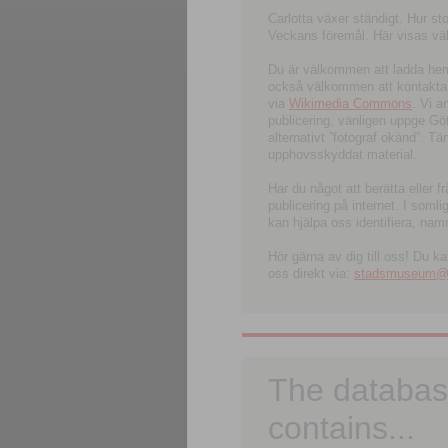
Carlotta växer ständigt. Hur s
Veckans föremål. Här visas välk
Du är välkommen att ladda hem l
också välkommen att kontakta 
via
Wikimedia Commons
. Vi 
publicering, vänligen uppge G
alternativt ”fotograf okänd”. T
upphovsskyddat material.
Har du något att berätta eller 
publicering på internet. I soml
kan hjälpa oss identifiera, nam
Hör gärna av dig till oss! Du k
oss direkt via:
stadsmuseum@ku
The databas
contains...