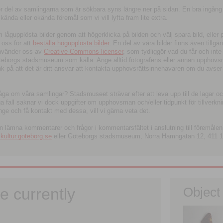
tor del av samlingarna som är sökbara syns längre ner på sidan. En bra ingång
ända eller okända föremål som vi vill lyfta fram lite extra.
ågupplösta bilder genom att högerklicka på bilden och välj spara bild, eller pdf
oss för att
beställa högupplösta bilder
. En del av våra bilder finns även tillgä
använder oss av
Creative Commons licenser
, som tydliggör vad du får och inte
öteborgs stadsmuseum som källa. Ange alltid fotografens eller annan upphov
änk på att det är ditt ansvar att kontakta upphovsrättsinnehavaren om du avser
fråga om våra samlingar? Stadsmuseet strävar efter att leva upp till de lagar oc
iga fall saknar vi dock uppgifter om upphovsman och/eller tidpunkt för tillverk
nge och få kontakt med dessa, vill vi gärna veta det.
an lämna kommentarer och frågor i kommentarsfältet i anslutning till föremålen 
ltur.goteborg.se
eller Göteborgs stadsmuseum, Norra Hamngatan 12, 411 1
e currently
Object