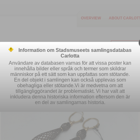
OVERVIEW
ABOUT CARLOT
Information om Stadsmuseets samlingsdatabas
Carlotta
Användare av databasen varnas för att vissa poster kan
innehålla bilder eller språk och termer som skildrar
människor på ett sätt som kan uppfattas som stötande.
Easy search
Advanced search
S
En del objekt i samlingen kan också upplevas som
obehagliga eller stötande.Vi är medvetna om att
tillgängliggörandet är problematiskt. Vi har valt att
inkludera denna historiska information eftersom den är
en del av samlingarnas historia.