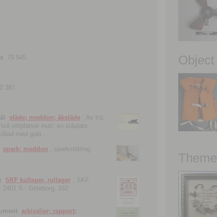
Object
ns
79 545.
2 387.
ål
släde; meddon; åksläde
; Av trä;
vå sittplatser inuti; en ståplats
nmålad med gula ...
spark; meddon
; sparkstötting,
Theme 
k
SKF kullager, rullager
; SKF
 nr 2401 S.- Göteborg, 162
kument
arkivalier; rapport;