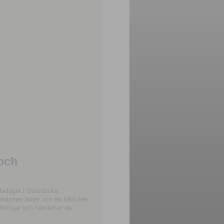
 och
beläget i Ostindiska
joner bilder och ett bibliotek
llningar och händelser de