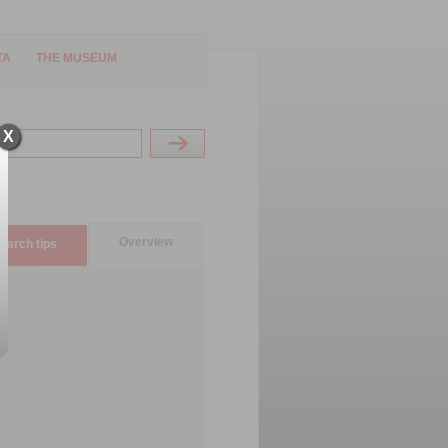
TA
THE MUSEUM
X
Overview
earch tips