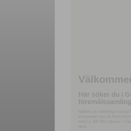
Välkommen 
Här söker du i 
föremålssamling
Nyfiken på Göteborgs historia?
kompaniets hus på Norra Hamnga
med ca 100 000 volymer. I Carl
berör.