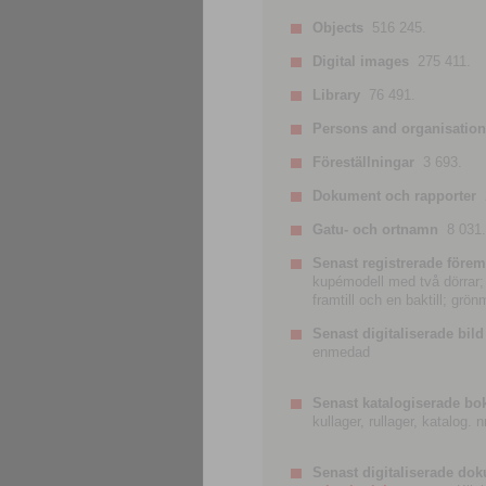
Objects
516 245.
Digital images
275 411.
Library
76 491.
Persons and organisatio
Föreställningar
3 693.
Dokument och rapporter
Gatu- och ortnamn
8 031.
Senast registrerade förem
kupémodell med två dörrar; t
framtill och en baktill; grö
Senast digitaliserade bild
enmedad
Senast katalogiserade bo
kullager, rullager, katalog.
Senast digitaliserade do