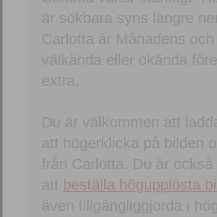
är sökbara syns längre ner
Carlotta är Månadens och
välkända eller okända förem
extra.
Du är välkommen att ladd
att högerklicka på bilden oc
från Carlotta. Du är ocks
att
beställa högupplösta bi
även tillgängliggjorda i h