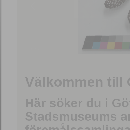
1
/
15
Välkommen till 
Här söker du i G
Stadsmuseums ark
föremålssamlinga