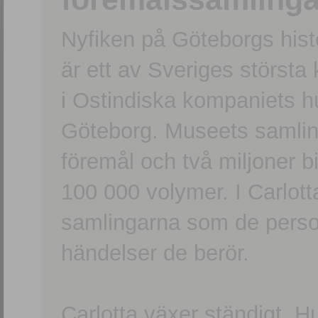
Nyfiken på Göteborgs hi
är ett av Sveriges största
i Ostindiska kompaniets 
Göteborg. Museets samling
föremål och två miljoner b
100 000 volymer. I Carlott
samlingarna som de persone
händelser de berör.
Carlotta växer ständigt. H