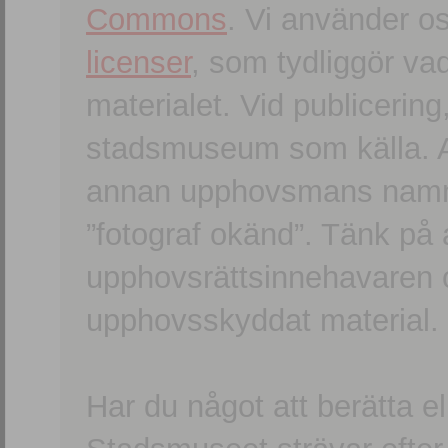
Commons
. Vi använder o
licenser
, som tydliggör va
materialet. Vid publicerin
stadsmuseum som källa. An
annan upphovsmans namn o
”fotograf okänd”. Tänk på a
upphovsrättsinnehavaren 
upphovsskyddat material.
Har du något att berätta e