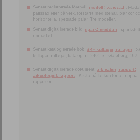
Senast registrerade föremål
modell; palissad
; Model
palissad eller pålverk, förstärkt med stenar, plankor o
horisontella, spetsade pålar. Tre modeller.
Senast digitaliserade bild
spark; meddon
; sparkstött
enmedad
Senast katalogiserade bok
SKF kullager, rullager
; S
kullager, rullager, katalog. nr 2401 S.- Göteborg, 162
Senast digitaliserade dokument
arkivalier; rapport;
arkeologisk rapport
; Klicka på länken för att öppna
rapporten