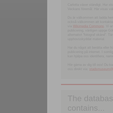
Carlotta växer ständigt. Hur s
Veckans föremål. Här visas välk
Du är välkommen att ladda hem l
också välkommen att kontakta 
via
Wikimedia Commons
. Vi 
publicering, vänligen uppge G
alternativt ”fotograf okänd”. T
upphovsskyddat material.
Har du något att berätta eller 
publicering på internet. I soml
kan hjälpa oss identifiera, nam
Hör gärna av dig till oss! Du k
oss direkt via:
stadsmuseum@ku
The databas
contains...