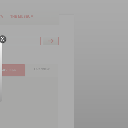
TA
THE MUSEUM
X
Overview
earch tips