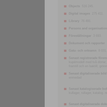
Objects
516 245.
Digital images
275 411.
Library
76 491.
Persons and organisatio
Föreställningar
3 693.
Dokument och rapporter
Gatu- och ortnamn
8 031.
Senast registrerade förem
kupémodell med två dörrar; t
framtill och en baktill; grö
Senast digitaliserade bild
enmedad
Senast katalogiserade bo
kullager, rullager, katalog.
Senast digitaliserade do