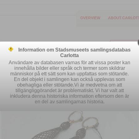
OVERVIEW
ABOUT CARLOT
Information om Stadsmuseets samlingsdatabas
Carlotta
Användare av databasen varnas för att vissa poster kan
innehålla bilder eller språk och termer som skildrar
människor på ett sätt som kan uppfattas som stötande.
Easy search
Advanced search
S
En del objekt i samlingen kan också upplevas som
obehagliga eller stötande.Vi är medvetna om att
tillgängliggörandet är problematiskt. Vi har valt att
inkludera denna historiska information eftersom den är
en del av samlingarnas historia.