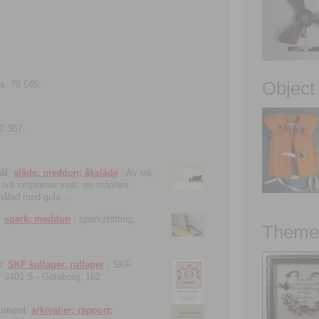
Object
ns
79 545.
2 387.
ål
släde; meddon; åksläde
; Av trä;
vå sittplatser inuti; en ståplats
nmålad med gula ...
spark; meddon
; sparkstötting,
Theme 
k
SKF kullager, rullager
; SKF
 nr 2401 S.- Göteborg, 162
kument
arkivalier; rapport;