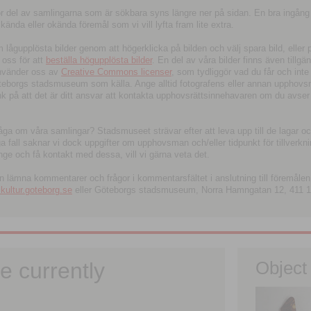
tor del av samlingarna som är sökbara syns längre ner på sidan. En bra ingång
ända eller okända föremål som vi vill lyfta fram lite extra.
ågupplösta bilder genom att högerklicka på bilden och välj spara bild, eller pdf
oss för att
beställa högupplösta bilder
. En del av våra bilder finns även tillgä
använder oss av
Creative Commons licenser
, som tydliggör vad du får och inte
öteborgs stadsmuseum som källa. Ange alltid fotografens eller annan upphov
änk på att det är ditt ansvar att kontakta upphovsrättsinnehavaren om du avser
fråga om våra samlingar? Stadsmuseet strävar efter att leva upp till de lagar oc
iga fall saknar vi dock uppgifter om upphovsman och/eller tidpunkt för tillverk
nge och få kontakt med dessa, vill vi gärna veta det.
an lämna kommentarer och frågor i kommentarsfältet i anslutning till föremålen 
ltur.goteborg.se
eller Göteborgs stadsmuseum, Norra Hamngatan 12, 411 1
e currently
Object