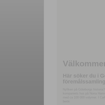
Välkommen 
Här söker du i 
föremålssamling
Nyfiken på Göteborgs historia?
kompaniets hus på Norra Hamnga
med ca 100 000 volymer. I Carl
berör.