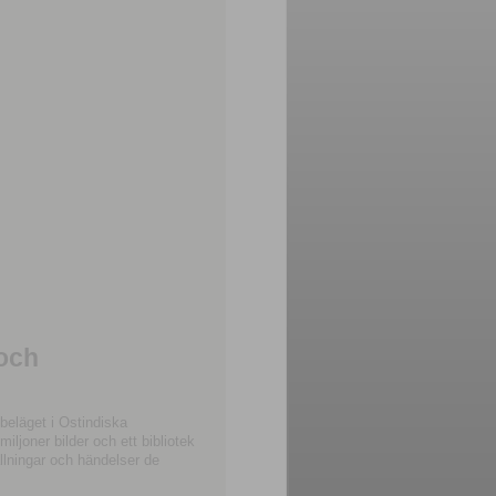
 och
beläget i Ostindiska
joner bilder och ett bibliotek
llningar och händelser de