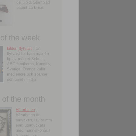
celluloid. Stämplad
patent La Brise.
 of the week
bilder; flytväst
; En
flytväst för barn max 15
kg av märket Sekurit,
ABC-fabrikerna, Kungälv,
Sverige. Orange kulör
med snöre och spänne
och band i midja.
of the month
Hårarbeten
;
Hårarbeten är
smycken, tavlor mm
som utsmyckats
med människohår. I
Sverige, har