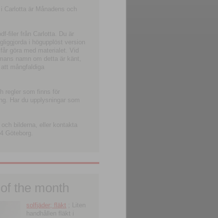
 i Carlotta är Månadens och
-filer från Carlotta. Du är
ngliggjorda i högupplöst version
 får göra med materialet. Vid
smans namn om detta är känt,
 att mångfaldiga
h regler som finns för
ning. Har du upplysningar som
och bilderna, eller kontakta
4 Göteborg.
 of the month
solfjäder; fläkt
; Liten
handhållen fläkt i