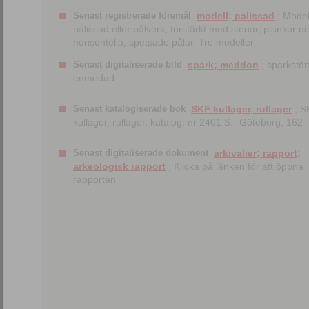
Senast registrerade föremål
modell; palissad
; Model
palissad eller pålverk, förstärkt med stenar, plankor o
horisontella, spetsade pålar. Tre modeller.
Senast digitaliserade bild
spark; meddon
; sparkstött
enmedad
Senast katalogiserade bok
SKF kullager, rullager
; S
kullager, rullager, katalog. nr 2401 S.- Göteborg, 162
Senast digitaliserade dokument
arkivalier; rapport;
arkeologisk rapport
; Klicka på länken för att öppna
rapporten