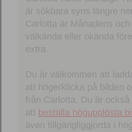
är sökbara syns längre ner
Carlotta är Månadens och
välkända eller okända förem
extra.
Du är välkommen att ladd
att högerklicka på bilden oc
från Carlotta. Du är ocks
att
beställa högupplösta bi
även tillgängliggjorda i h