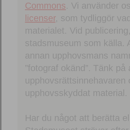
Commons
. Vi använder o
licenser
, som tydliggör va
materialet. Vid publicerin
stadsmuseum som källa. An
annan upphovsmans namn o
”fotograf okänd”. Tänk på a
upphovsrättsinnehavaren 
upphovsskyddat material.
Har du något att berätta e