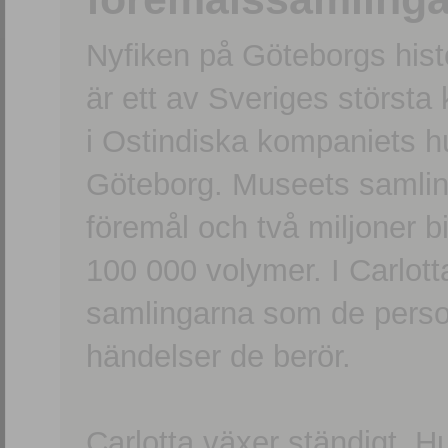
Nyfiken på Göteborgs hi
är ett av Sveriges största
i Ostindiska kompaniets 
Göteborg. Museets samling
föremål och två miljoner b
100 000 volymer. I Carlott
samlingarna som de persone
händelser de berör.
Carlotta växer ständigt. H