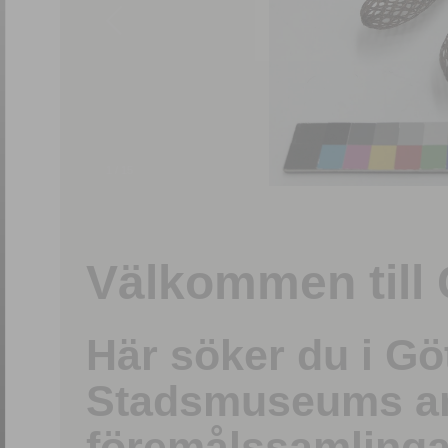
1
/
15
Välkommen till 
Här söker du i G
Stadsmuseums ark
föremålssamlinga