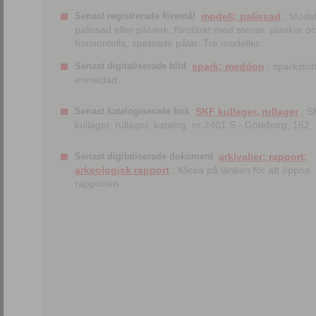
Senast registrerade föremål
modell; palissad
; Model
palissad eller pålverk, förstärkt med stenar, plankor o
horisontella, spetsade pålar. Tre modeller.
Senast digitaliserade bild
spark; meddon
; sparkstött
enmedad
Senast katalogiserade bok
SKF kullager, rullager
; S
kullager, rullager, katalog. nr 2401 S.- Göteborg, 162
Senast digitaliserade dokument
arkivalier; rapport;
arkeologisk rapport
; Klicka på länken för att öppna
rapporten