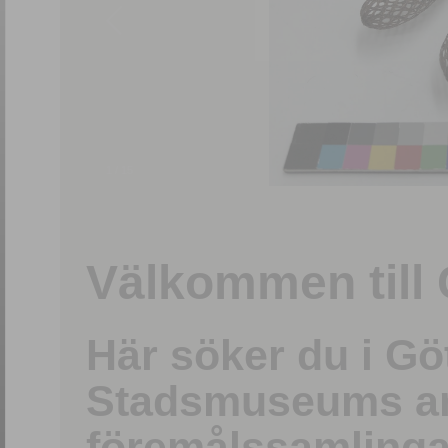
1
/
15
Välkommen till 
Här söker du i G
Stadsmuseums ark
föremålssamlinga