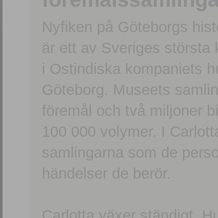
Nyfiken på Göteborgs hi
är ett av Sveriges största
i Ostindiska kompaniets 
Göteborg. Museets samling
föremål och två miljoner b
100 000 volymer. I Carlott
samlingarna som de persone
händelser de berör.
Carlotta växer ständigt. H