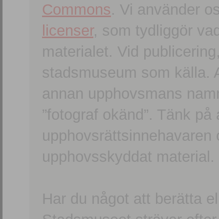
Commons
. Vi använder o
licenser
, som tydliggör va
materialet. Vid publicerin
stadsmuseum som källa. An
annan upphovsmans namn o
”fotograf okänd”. Tänk på a
upphovsrättsinnehavaren 
upphovsskyddat material.
Har du något att berätta e