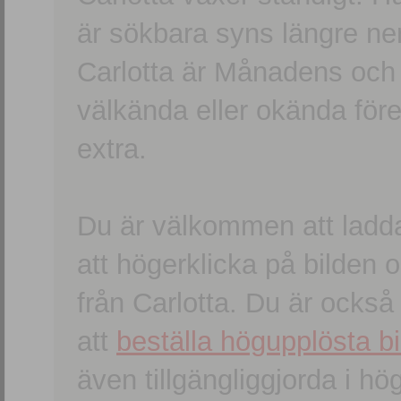
är sökbara syns längre ner
Carlotta är Månadens och
välkända eller okända förem
extra.
Du är välkommen att ladd
att högerklicka på bilden oc
från Carlotta. Du är ocks
att
beställa högupplösta bi
även tillgängliggjorda i h