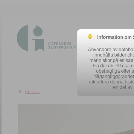
Information om
Användare av database
innehålla bilder el
människor på ett sät
En del objekt i sa
obehagliga eller 
Easy se
tillgängliggörandet 
inkludera denna histo
en del av 
Go back