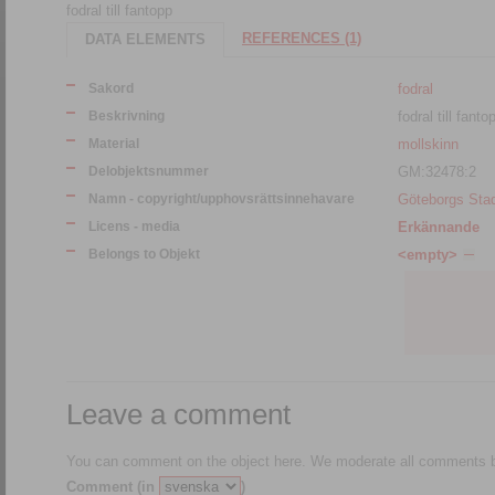
fodral till fantopp
REFERENCES (1)
DATA ELEMENTS
Sakord
fodral
Beskrivning
fodral till fanto
Material
mollskinn
Delobjektsnummer
GM:32478:2
Namn - copyright/upphovsrättsinnehavare
Göteborgs St
Licens - media
Erkännande
Belongs to Objekt
<empty>
Leave a comment
You can comment on the object here. We moderate all comments be
Comment (in
)